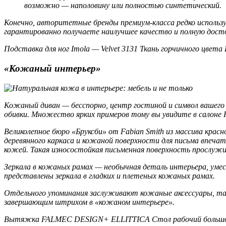
возможно — наполовину или полностью синтетический.
Конечно, авторитетные бренды премиум-класса редко использу
гарантированно получаете наилучшее качество и полную дост
Подставка для ног Imola — Velvet 3131 Ткань горчичного цвета 
«Кожаный интерьер»
Кожаный диван — бесспорно, центр гостиной и символ вашего 
обивки. Множество ярких примеров тому вы увидите в салоне F
Великолепное бюро «Бруксби» от Fabian Smith из массива крас
деревянного каркаса и кожаной поверхности для письма впеча
кожей. Такая износостойкая письменная поверхность прослужи
Зеркала в кожаных рамах — необычная деталь интерьера, умест
представлены зеркала в гладких и плетеных кожаных рамах.
Отдельного упоминания заслуживают кожаные аксессуары, таки
завершающим штрихом в «кожаном интерьере».
Вытяжка FALMEC DESIGN+ ELLITTICA Стол рабочий большой 