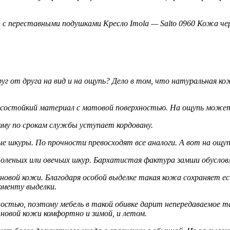
н с переставными подушками Кресло Imola — Salto 0960 Кожа че
г от друга на вид и на ощупь? Дело в том, что натуральная к
носостойкий материал с матовой поверхностью. На ощупь може
тому по срокам службы уступает кордовану.
е шкуры. По прочности превосходят все аналоги. А вот на ощуп
 оленьих или овечьих шкур. Бархатистая фактура замши обуслов
иновой кожи. Благодаря особой выделке такая кожа сохраняет е
оменту выделки.
стью, поэтому мебель в такой обивке дарит непередаваемое та
иновой кожи комфортно и зимой, и летом.