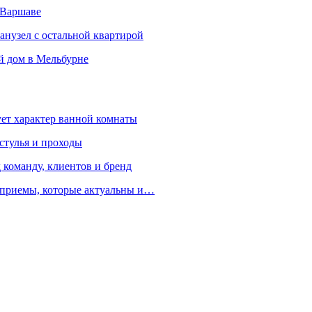
 Варшаве
санузел с остальной квартирой
й дом в Мельбурне
ует характер ванной комнаты
 стулья и проходы
 команду, клиентов и бренд
е приемы, которые актуальны и…