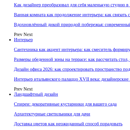
Как дизайнер преобразовал для себя маленькую студию в
Ванная комната как продолжение интерьера: как связать 
Вдохновлённый дикой природой побережья: современны
Prev
Next
Интерьер
Сантехника как акцент интерьера: как смеситель формир
Размеры обеденной зоны на террасе: как рассчитать стол,
Дизайн офиса 2026: как спроектировать пространство под
Интерьер итальянского палаццо XVII века: дизайнерски
Prev
Next
Ландшафтный дизайн
Спиреи: декоративные кустарники для вашего сада
Архитектурные светильники для дачи
Доставка цветов как неожиданный способ порадовать