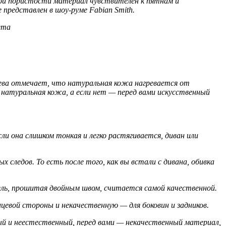
окой пористости материал чувствителен к пятнам и
представлен в шоу-руме Fabian Smith.
ета
нчева отмечает, что натуральная кожа нагревается от
о натуральная кожа, а если нет — перед вами искусственный
и она слишком тонкая и легко растягивается, диван или
следов. То есть после того, как вы встали с дивана, обивка
ль, прошитая двойным швом, считается самой качественной.
цевой стороны и некачественную — для боковин и задников.
ый и неестественный, перед вами — некачественный материал,