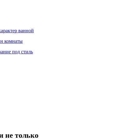
характер ванной
йн комнаты
вание под стиль
и не только