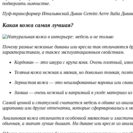
подвергать химчистке.
Пуф-трансформер Итальянский Диван Gemini Aerre Italia Дива
Какая кожа самая лучшая?
Почему разные кожаные диваны или кресла так отличаются дру
характеристикам, а также эксплуатационным свойствам.
Кордован — это шкура с крупа коня. Очень плотный, из
Телячья кожа нежная и мягкая, но довольно тонкая, поэ
Зернистая кожа — это нешлифованные коровьи или свины
Замша — очень нежный и капризный в уходе материал из
Самой ценной и статусной считается мебель в обивке из анил
царапинки или другие отпечатки, которые сформировались к м
Анилиновая кожа отличается особенной мягкостью и эластично
обычная, а значит лучше дышит. На диване или кресле из анил