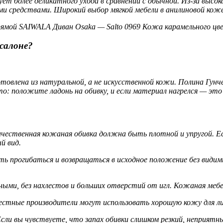
ует более деликатного ухода в сравнении с обычной. Из-за выс
 средствами. Широкий выбор мягкой мебели в анилиновой коже 
рямой SAIWALA Диван Osaka — Salto 0969 Кожа карамельного цв
салоне?
готовлена из натуральной, а не искусственной кожи. Полина Гу
то: положите ладонь на обивку, и если материал нагрелся — эт
ественная кожаная обивка должна быть плотной и упругой. Есл
й вид.
 прогибаться и возвращаться в исходное положение без видимых 
ми, без нахлестов и больших отверстий от игл. Кожаная мебе
естные производители могут использовать хорошую кожу для ли
сли вы чувствуете, что запах обивки слишком резкий, неприятн