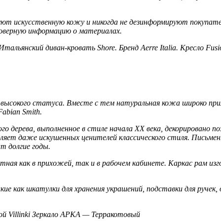
ют искусственную кожу и никогда не дезинформируют покупател
оверную информацию о материалах.
Итальянский диван-кровать Shore. Бренд Aerre Italia. Кресло Fus
высокого статуса. Вместе с тем натуральная кожа широко приме
abian Smith.
ного дерева, выполненное в стиле начала XX века, декорировано
тляет даже искушенных ценителей классического стиля. Письме
т долгие годы.
ная как в прихожей, так и в рабочем кабинете. Каркас рам изго
е как шкатулки для хранения украшений, подставки для ручек,
Villinki Зеркало АРКА — Терракотовый