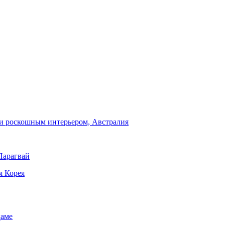
и роскошным интерьером, Австралия
Парагвай
я Корея
даме