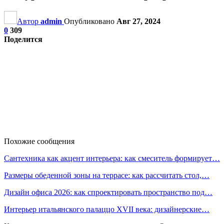
Автор
admin
Опубликовано
Авг 27, 2024
0
309
Поделится
Похожие сообщения
Сантехника как акцент интерьера: как смеситель формирует…
Размеры обеденной зоны на террасе: как рассчитать стол,…
Дизайн офиса 2026: как спроектировать пространство под…
Интерьер итальянского палаццо XVII века: дизайнерские…