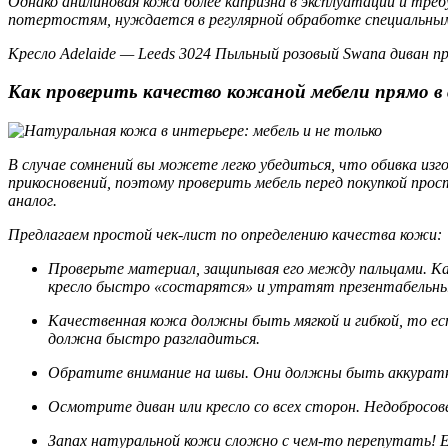
Однако анилиновая кожа более капризна в эксплуатации и треб
потертостям, нуждается в регулярной обработке специальными
Кресло Adelaide — Leeds 3024 Пыльный розовый Swana диван п
Как проверить качество кожаной мебели прямо в 
В случае сомнений вы можете легко убедиться, что обивка из
прикосновений, поэтому проверить мебель перед покупкой прос
аналог.
Предлагаем простой чек-лист по определению качества кожи:
Проверьте материал, защипывая его между пальцами. Кач
кресло быстро «состарятся» и утратят презентабельны
Качественная кожа должны быть мягкой и гибкой, то есть
должна быстро разгладиться.
Обратите внимание на швы. Они должны быть аккуратны
Осмотрите диван или кресло со всех сторон. Недобросов
Запах натуральной кожи сложно с чем-то перепутать! Е