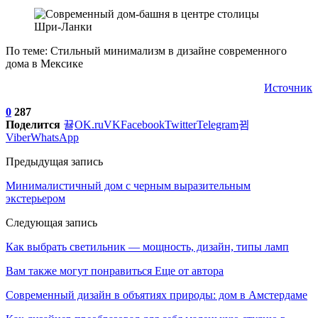
По теме: Стильный минимализм в дизайне современного
дома в Мексике
Источник
0
287
Поделится
OK.ru
VK
Facebook
Twitter
Telegram
Viber
WhatsApp
Предыдущая запись
Минималистичный дом с черным выразительным
экстерьером
Следующая запись
Как выбрать светильник — мощность, дизайн, типы ламп
Вам также могут понравиться
Еще от автора
Современный дизайн в объятиях природы: дом в Амстердаме