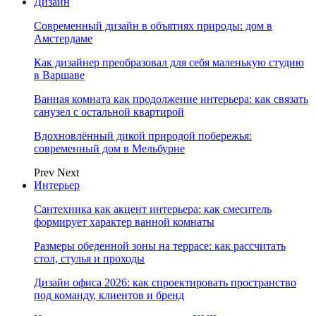
Дизайн
Современный дизайн в объятиях природы: дом в
Амстердаме
Как дизайнер преобразовал для себя маленькую студию
в Варшаве
Ванная комната как продолжение интерьера: как связать
санузел с остальной квартирой
Вдохновлённый дикой природой побережья:
современный дом в Мельбурне
Prev
Next
Интерьер
Сантехника как акцент интерьера: как смеситель
формирует характер ванной комнаты
Размеры обеденной зоны на террасе: как рассчитать
стол, стулья и проходы
Дизайн офиса 2026: как спроектировать пространство
под команду, клиентов и бренд