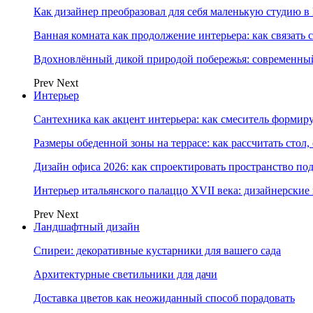
Как дизайнер преобразовал для себя маленькую студию в
Ванная комната как продолжение интерьера: как связать 
Вдохновлённый дикой природой побережья: современны
Prev
Next
Интерьер
Сантехника как акцент интерьера: как смеситель формир
Размеры обеденной зоны на террасе: как рассчитать стол,
Дизайн офиса 2026: как спроектировать пространство под
Интерьер итальянского палаццо XVII века: дизайнерски
Prev
Next
Ландшафтный дизайн
Спиреи: декоративные кустарники для вашего сада
Архитектурные светильники для дачи
Доставка цветов как неожиданный способ порадовать