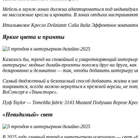
Мебель в лаунж-зонах должна адаптироваться под индивидуал
на массажные кресла и кровати. В зонах отдыха настраиваю
Итальянское Кресло Deliziante Calia Italia Эффектное компактно
Яркие цвета и принты
Казалось бы, тренд на спокойный и умиротворяющий интерьер
интерьеры: модные дизайн-проекты похожи друг на друга, как
дозированно и деликатно — так, чтобы добавить интерьеру ин
Самый бюджетный и безопасный способ добавить жизни в инт
понравится, всегда можно вернуться к прежней версии, не пот
BoConcept в «Твинсторе».
Пуф Taylor — Tomelilla fabric 3143 Mustard Подушка Repose Крес
«Невидимый» свет
В 2025 году главный тренд в интерьерном освещении — свет «