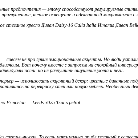
ьные предпочтения — этому способствуют регулируемые спинки
т приглушенное, теплое освещение и адекватный микроклимат 
е стеганое кресло Диван Daisy-16 Calia Italia Италия Диван Belle 
 — совсем не про яркие эмоциональные акценты. Но люди устал
 близнецы. Вот почему вместе с запросом на спокойный интерь
дивидуальности, но не разрушить ощущение уюта и неги.
ерьер — использовать акцентный декор: цветные диванные под
ратившись на перекраску стен или новую мебель. Необычный дек
ло Princeton — Leeds 3025 Ткань petrol
без светильников». То есть максимально приближенный к естес