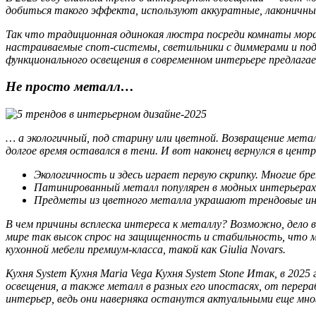
добиться такого эффекта, используют аккуратные, лаконичные
Так что традиционная одинокая люстра посреди комнаты мора
настраиваемые спот-системы, светильники с диммерами и под
функционального освещения в современном интерьере предлага
Не просто металл…
… а экологичный, под старину или цветной. Возвращение металл
долгое время оставался в тени. И вот наконец вернулся в центр
Экологичность и здесь играет первую скрипку. Многие б
Патинированный металл популярен в модных интерьера
Предметы из цветного металла украшают трендовые инт
В чем причины всплеска интереса к металлу? Возможно, дело в
мире так высок спрос на защищенность и стабильность, что м
кухонной мебели премиум-класса, такой как Giulia Novars.
Кухня System Кухня Maria Vega Кухня System Stone Итак, в 20
освещения, а также металл в разных его ипостасях, от перер
интерьер, ведь они наверняка останутся актуальными еще мно