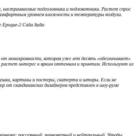
, настраиваемые подголовники и подлокотники. Растет спрос
с комфортным уровнем влажности и температуры воздуха.
Epoque-2 Calia Italia
и от монохромности, которая уже лет десять «обезличивает»
ер растет интерес к ярким оттенкам и принтам. Используют их
ушки, картины и постеры, скатерти и шторы. Если не
ор от скандинавских дизайнеров представлен в шоу-руме
твенному: рассеянный, равномерный и нейтральный. Чтобы