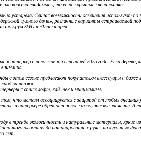
 или вовсе «невидимые», то есть скрытые светильники.
льно устарела. Сейчас возможности освещения используют по м
держкой «умного дома», различные варианты встраиваемой подс
ет шоу-рум SWG в «Твинсторе».
а в интерьер стало главной сенсацией 2025 года. Если дерево, к
 внимания.
ренды в этом сезоне предлагают покупателям аксессуары и даже 
х «под винтаж».
ерьеры с стиле лофт, хай-тек и минимализм.
 том, что металл ассоциируется с защитой от любых внешних уг
еталл в интерьере обретает новое символическое значение. А 
25 году в тренде экологичность и натуральные материалы, яркие
аботанного алюминия до патинированных ручек на кухонных фас
го лет.