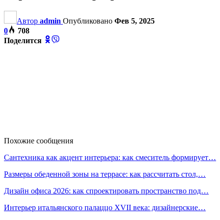
Автор
admin
Опубликовано
Фев 5, 2025
0
708
Поделится
Похожие сообщения
Сантехника как акцент интерьера: как смеситель формирует…
Размеры обеденной зоны на террасе: как рассчитать стол,…
Дизайн офиса 2026: как спроектировать пространство под…
Интерьер итальянского палаццо XVII века: дизайнерские…