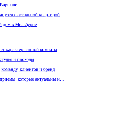
 Варшаве
санузел с остальной квартирой
й дом в Мельбурне
ует характер ванной комнаты
 стулья и проходы
 команду, клиентов и бренд
е приемы, которые актуальны и…