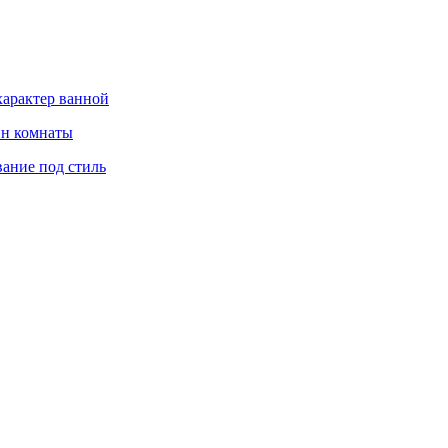
характер ванной
йн комнаты
вание под стиль