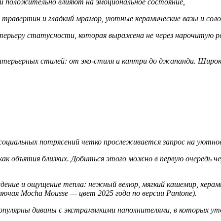
и положительно влияют на эмоциональное состояние,
 травертин и гладкий мрамор, уютные керамические вазы и со
терьеру статусности, которая выражена не через нарочитую ро
нтерьерных стилей: от эко-стиля и кантри до джапанди. Широк
 социальных потрясений четко прослеживается запрос на уютно
 объятия близких. Добиться этого можно в первую очередь чер
ние и ощущение тепла: нежный велюр, мягкий кашемир, керам
чая Mocha Mousse — цвет 2025 года по версии Pantone).
улярны диваны с экстрамягкими наполнителями, в которых утоп