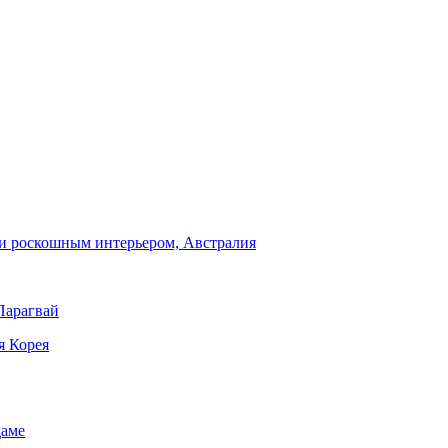
и роскошным интерьером, Австралия
Парагвай
я Корея
даме