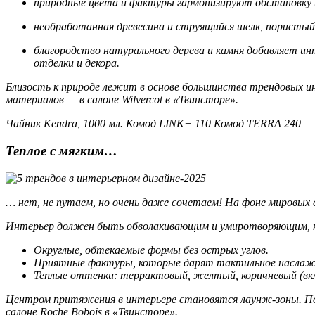
природные цвета и фактуры гармонизируют обстановку 
необработанная древесина и струящийся шелк, пористый
благородство натурального дерева и камня добавляет ин
отделки и декора.
Близость к природе лежит в основе большинства трендовых и
материалов — в салоне Wilvercot в «Твинсторе».
Чайник Kendra, 1000 мл. Комод LINK+ 110 Комод TERRA 240
Теплое с мягким…
… нет, не путаем, но очень даже сочетаем! На фоне мировых
Интерьер должен быть обволакивающим и умиротворяющим, как
Округлые, обтекаемые формы без острых углов.
Приятные фактуры, которые дарят тактильное наслажде
Теплые оттенки: террактовый, желтый, коричневый (вклю
Центром притяжения в интерьере становятся лаунж-зоны. Поп
салоне Roche Bobois в «Твинсторе».