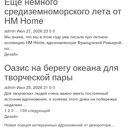
Ещё немного
средиземноморского лета от
HM Home
admin
Июл 27, 2026
23
0
0
Мы знаем, что мы в этом году уже писали про летнюю
коллекцию HM Home, вдохновлённую Французской Ривьерой,
но…
Дизайн
Оазис на берегу океана для
творческой пары
admin
Июл 25, 2026
21
0
0
Для творческих людей очень важно иметь постоянный
источник вдохновения, и хозяева этого дома на побережье
недалеко…
1
2
3
…
159
следующий
Дизайн
Новая порция интерьенных вдохновений от декоратора…