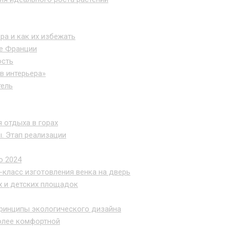
ра и как их избежать
це Франции
ость
в интерьера»
тель
 отдыха в горах
. Этап реализации
о 2024
-класс изготовления венка на дверь
х и детских площадок
ринципы экологического дизайна
олее комфортной