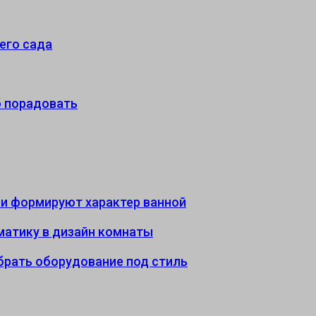
его сада
б порадовать
али формируют характер ванной
иматику в дизайн комнаты
ыбрать оборудование под стиль