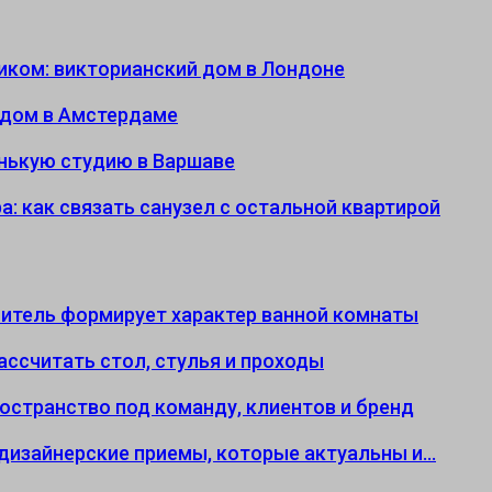
иком: викторианский дом в Лондоне
 дом в Амстердаме
енькую студию в Варшаве
: как связать санузел с остальной квартирой
еситель формирует характер ванной комнаты
ассчитать стол, стулья и проходы
ространство под команду, клиентов и бренд
: дизайнерские приемы, которые актуальны и…