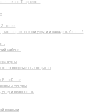
овеческого Творчества
ом
в Эстонии
днять спрос на свои услуги и наладить бизнес?
сть
чий кабинет
ера кухни
гантных современных штрихов
р BasicDecor
плюсы и минусы
 уход и сезонность
ой спальни