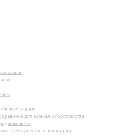
онирования
енение
йном
нглийского дома
ое решение для экономии пространства
предложение?»
ьную. Преимущества и недостатки