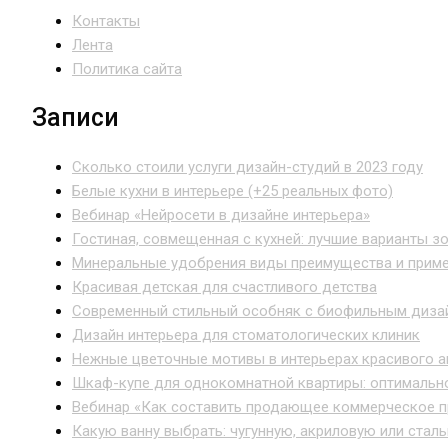
Контакты
Лента
Политика сайта
Записи
Сколько стоили услуги дизайн-студий в 2023 году
Белые кухни в интерьере (+25 реальных фото)
Вебинар «Нейросети в дизайне интерьера»
Гостиная, совмещенная с кухней: лучшие варианты з
Минеральные удобрения виды преимущества и прим
Красивая детская для счастливого детства
Современный стильный особняк с биофильным диза
Дизайн интерьера для стоматологических клиник
Нежные цветочные мотивы в интерьерах красивого а
Шкаф-купе для однокомнатной квартиры: оптимальн
Вебинар «Как составить продающее коммерческое 
Какую ванну выбрать: чугунную, акриловую или стал