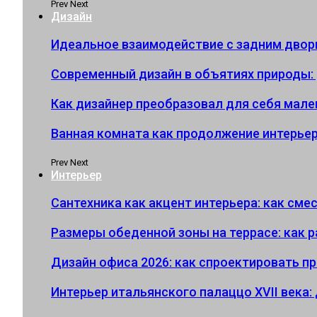
Prev
Next
Дизайн
Идеальное взаимодействие с задним двор
Современный дизайн в объятиях природы:
Как дизайнер преобразовал для себя мал
Ванная комната как продолжение интерьера
Prev
Next
Интерьер
Сантехника как акцент интерьера: как см
Размеры обеденной зоны на террасе: как р
Дизайн офиса 2026: как спроектировать п
Интерьер итальянского палаццо XVII века