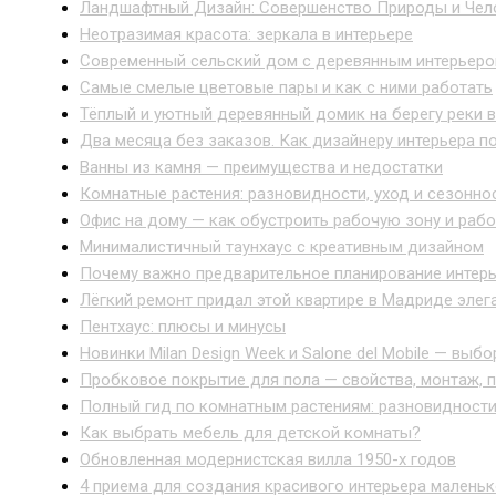
Ландшафтный Дизайн: Совершенство Природы и Чел
Неотразимая красота: зеркала в интерьере
Современный сельский дом с деревянным интерьер
Самые смелые цветовые пары и как с ними работать
Тёплый и уютный деревянный домик на берегу реки 
Два месяца без заказов. Как дизайнеру интерьера по
Ванны из камня — преимущества и недостатки
Комнатные растения: разновидности, уход и сезонно
Офис на дому — как обустроить рабочую зону и рабо
Минималистичный таунхаус с креативным дизайном
Почему важно предварительное планирование интерь
Лёгкий ремонт придал этой квартире в Мадриде эле
Пентхаус: плюсы и минусы
Новинки Milan Design Week и Salone del Mobile — выбо
Пробковое покрытие для пола — свойства, монтаж, 
Полный гид по комнатным растениям: разновидности,
Как выбрать мебель для детской комнаты?
Обновленная модернистская вилла 1950-х годов
4 приема для создания красивого интерьера маленьк