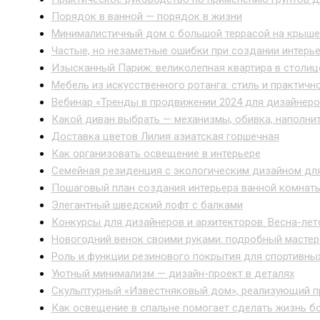
Порядок в ванной — порядок в жизни
Минималистичный дом с большой террасой на крыше
Частые, но незаметные ошибки при создании интерье
Изысканный Париж: великолепная квартира в столи
Мебель из искусственного ротанга: стиль и практичн
Вебинар «Тренды в продвижении 2024 для дизайнеро
Какой диван выбрать — механизмы, обивка, наполни
Доставка цветов Лилия азиатская горшечная
Как организовать освещение в интерьере
Семейная резиденция с экологическим дизайном для
Пошаговый план создания интерьера ванной комнаты
Элегантный шведский лофт с балками
Конкурсы для дизайнеров и архитекторов. Весна-лет
Новогодний венок своими руками: подробный мастер
Роль и функции резинового покрытия для спортивны
Уютный минимализм — дизайн-проект в деталях
Скульптурный «Известняковый дом», реализующий п
Как освещение в спальне помогает сделать жизнь б