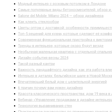
Модный интерьер с розовым потолком в Лондоне
Самые популярные виды бетоносмесителей: обзор и
Salone del Mobile. Milano 2024 — обзор дизайнера
Как клеить стеклообои
Цветы оптом с доставкой: особенности, преимущест
Топ-5 решений для кухни, которые сделают её комф
Современная функциональная пристройка к виктори
Тренды в интерьере, которые скоро будут везде
Необычная маленькая квартира с отдельной спальней
Дизайн-события весны 2024
Такой разный кантри
Важность ландшафтного дизайна: как эта работа вл
Интерьер в деталях: бельгийское шале в Новой Моск
Впечатляющий белый дом с целительной энергией
6 причин почему вам нужен дизайнер
Красота классического пространства: дом 19 века в 
Вебинар «Управление продажами в дизайне интерьер
Технология выравнивания стен
Практическое руководство по применению грунтов д