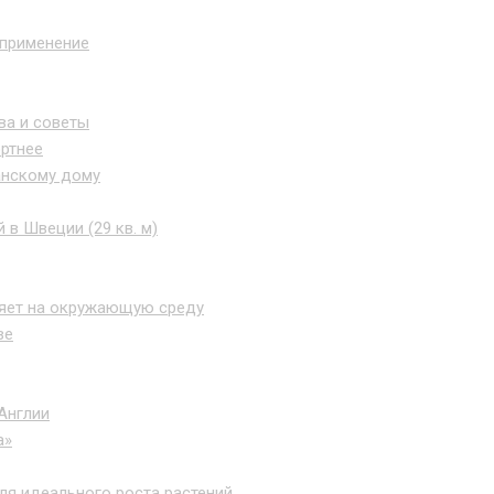
 применение
ва и советы
ортнее
анскому дому
 в Швеции (29 кв. м)
ияет на окружающую среду
ве
Англии
а»
ля идеального роста растений