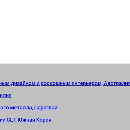
ным дизайном и роскошным интерьером, Австрали
зилия
ого металла, Парагвай
ии CLT, Южная Корея