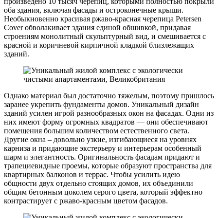
произведено 10 тысяч черепиц, которыми полностью покрыли
оба здания, включая фасады и остроконечные крыши.
Необыкновенно красивая ржаво-красная черепица Petersen
Cover обволакивает здания единой обшивкой, придавая
строениям монолитный скульптурный вид, и смешивается с
красной и коричневой кирпичной кладкой близлежащих
зданий.
Однако материал был достаточно тяжелым, поэтому пришлось
заранее укрепить фундаменты домов. Уникальный дизайн
зданий усилен игрой разнообразных окон на фасадах. Одни из
них имеют форму огромных квадратов — они обеспечивают
помещения большим количеством естественного света.
Другие окна – довольно узкие, изгибающиеся на уровнях
карниза и придающие экстерьеру и интерьерам особенный
шарм и элегантность. Оригинальность фасадам придают и
трапециевидные проемы, которые образуют пространства для
квартирных балконов и террас. Чтобы усилить идею
общности двух отдельно стоящих домов, их объединили
общим бетонным цоколем серого цвета, который эффектно
контрастирует с ржаво-красным цветом фасадов.