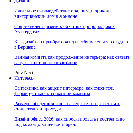
Дизайн
Идеальное взаимодействие с задним двориком:
викторианский дом в Лондоне
Современный дизайн в объятиях природы: дом в
Амстердаме
Как дизайнер преобразовал для себя маленькую студию
в Варшаве
Ванная комната как продолжение интерьера: как связать
санузел с остальной квартирой
Prev
Next
Интерьер
Сантехника как акцент интерьера: как смеситель
формирует характер ванной комнаты
Размеры обеденной зоны на террасе: как рассчитать
стол, стулья и проходы
Дизайн офиса 2026: как спроектировать пространство
под команду, клиентов и бренд