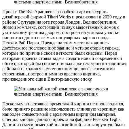
Проект The Rye Apartments разработан архитектурно-
дизайнерской фирмой Tikari Works и реализован в 2020 году в
районе Саутуарк на юге города Лондон, Великобритания.
Жилой комплекс, состоящий из двух малоэтажных домов с
уютным внутренним двором, построен на угловом участке
напротив одного из самых популярных парков города —
Пекхам Рай Парка. Прежде на этом месте находились
двухэтажное послевоенное здание и четыре старых гаража,
которые по причине своей ветхости были снесены. Перед
авторами проекта стояла задача создать новый современный
объект, который бы соответствовал архитектурным традициям
района и находился в естественном диалоге с соседними
строениями, построенными из красного кирпича,
произведенного еще в Викторианскую эпоху.
Поскольку в настоящее время такой кирпич не производится,
было принято решение использовать глиняную черепицу, как
наиболее совместимый с архаичным кирпичом материал.
Специально для данного проекта на фабрике Petersen Tegl в
Дании из смеси немецкой и английской глины вручную было