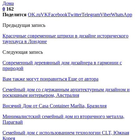
Дома
0
162
Поделится
OK.ru
VK
Facebook
Twitter
Telegram
Viber
WhatsApp
Предыдущая запись
Красочные современные штрихи в дизайне исторического
таунхауса в Лондоне
Следующая запись
Современный деревянный дом дизайнера в гармонии с
природой
Вам также могут понравиться
Еще от автора
Семейный дом со сдержанным архитектурным дизайном и
роскошным интерьером, Австралия
Висячий Дом от Casa Container Marília, Бразилия
Минималистский семейный дом из вторичного металла,
Парагвай
Семейный дом с использованием технологии CLT, Южная
Корея