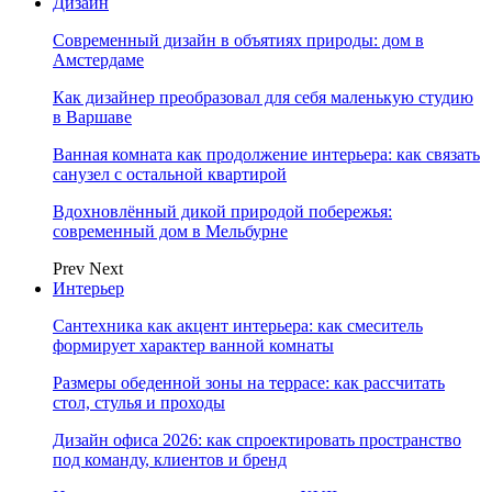
Дизайн
Современный дизайн в объятиях природы: дом в
Амстердаме
Как дизайнер преобразовал для себя маленькую студию
в Варшаве
Ванная комната как продолжение интерьера: как связать
санузел с остальной квартирой
Вдохновлённый дикой природой побережья:
современный дом в Мельбурне
Prev
Next
Интерьер
Сантехника как акцент интерьера: как смеситель
формирует характер ванной комнаты
Размеры обеденной зоны на террасе: как рассчитать
стол, стулья и проходы
Дизайн офиса 2026: как спроектировать пространство
под команду, клиентов и бренд