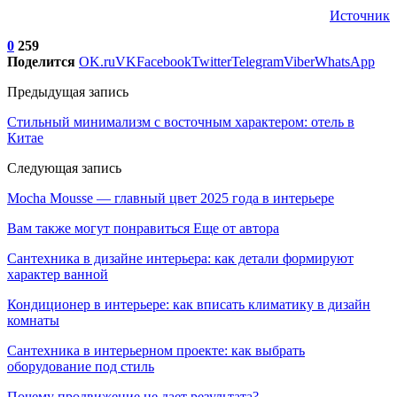
Источник
0
259
Поделится
OK.ru
VK
Facebook
Twitter
Telegram
Viber
WhatsApp
Предыдущая запись
Стильный минимализм с восточным характером: отель в
Китае
Следующая запись
Mocha Mousse — главный цвет 2025 года в интерьере
Вам также могут понравиться
Еще от автора
Сантехника в дизайне интерьера: как детали формируют
характер ванной
Кондиционер в интерьере: как вписать климатику в дизайн
комнаты
Сантехника в интерьерном проекте: как выбрать
оборудование под стиль
Почему продвижение не дает результата?