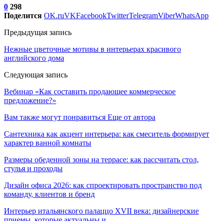
0
298
Поделится
OK.ru
VK
Facebook
Twitter
Telegram
Viber
WhatsApp
Предыдущая запись
Нежные цветочные мотивы в интерьерах красивого
английского дома
Следующая запись
Вебинар «Как составить продающее коммерческое
предложение?»
Вам также могут понравиться
Еще от автора
Сантехника как акцент интерьера: как смеситель формирует
характер ванной комнаты
Размеры обеденной зоны на террасе: как рассчитать стол,
стулья и проходы
Дизайн офиса 2026: как спроектировать пространство под
команду, клиентов и бренд
Интерьер итальянского палаццо XVII века: дизайнерские
приемы, которые актуальны и…