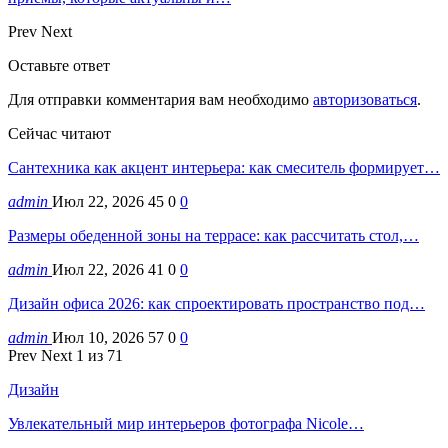
Prev
Next
Оставьте ответ
Для отправки комментария вам необходимо
авторизоваться
.
Сейчас читают
Сантехника как акцент интерьера: как смеситель формирует…
admin
Июл 22, 2026
45
0
0
Размеры обеденной зоны на террасе: как рассчитать стол,…
admin
Июл 22, 2026
41
0
0
Дизайн офиса 2026: как спроектировать пространство под…
admin
Июл 10, 2026
57
0
0
Prev
Next
1 из 71
Дизайн
Увлекательный мир интерьеров фотографа Nicole…