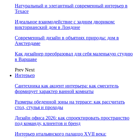
Натуральный и элегантный современный интерьер в
Техасе
Идеальное взаимодействие с задним двориком:
викторианский дом в Лондоне
Современный дизайн в объятиях природы: дом в
Амстердаме
Как дизайнер преобразовал для себя маленькую студию
в Варшаве
Prev
Next
Интерьер
Сантехника как акцент интерьера: как смеситель
формирует характер ванной комнаты
Размеры обеденной зоны на террасе: как рассчитать
стол, стулья и проходы
Дизайн офиса 2026: как спроектировать пространство
под команду, клиентов и бренд
Интерьер итальянского палаццо XVII века: