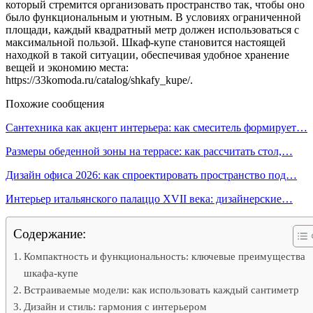
который стремится организовать пространство так, чтобы оно
было функциональным и уютным. В условиях ограниченной
площади, каждый квадратный метр должен использоваться с
максимальной пользой. Шкаф-купе становится настоящей
находкой в такой ситуации, обеспечивая удобное хранение
вещей и экономию места:
https://33komoda.ru/catalog/shkafy_kupe/.
Похожие сообщения
Сантехника как акцент интерьера: как смеситель формирует…
Размеры обеденной зоны на террасе: как рассчитать стол,…
Дизайн офиса 2026: как спроектировать пространство под…
Интерьер итальянского палаццо XVII века: дизайнерские…
Содержание:
Компактность и функциональность: ключевые преимущества
шкафа-купе
Встраиваемые модели: как использовать каждый сантиметр
Дизайн и стиль: гармония с интерьером