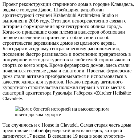
Проект реконструкции старинного дома в городке Клавадель,
рядом с городом Давос, Швейцария, разработан
архитектурной студией Krähenbühl Architekten Studio и
выполнен в 2016 году. Этот дом непосредственно связан с
историей формирования архитектурного облика города.
Когда-то пришедшие сюда племена вальсеров обосновали
первое поселение и принесли с собой свой способ
строительства деревянных домов из цельного дерева.
Благодаря выгодному географическому расположению,
поселение быстро развивалось и постепенно превратилось в
популярное место для туристов и любителей горнолыжного
спорта со всего мира. Кроме фермерских домов, здесь стали
появляться гостевые дома и санатории. Простые фермерские
дома стали активно преобразовываться и использоваться в
качестве жилья для туристов. Начало периоду активного
курортного строительства положил первый в этих местах
санаторий архитектора Рудольфа Габереля «Zürcher Heilstätte
Clavadel».
Так случилось и с House in Clavadel. Самая старая часть дома
представляет собой фермерский дом вальсеров, который
датируется 17 веком. В середине 19 века в ходе курортно-