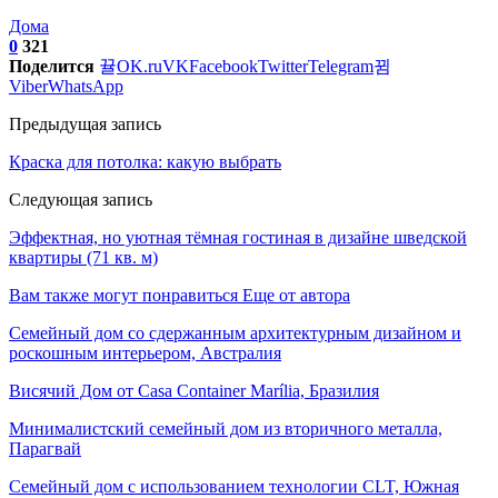
Дома
0
321
Поделится
OK.ru
VK
Facebook
Twitter
Telegram
Viber
WhatsApp
Предыдущая запись
Краска для потолка: какую выбрать
Следующая запись
Эффектная, но уютная тёмная гостиная в дизайне шведской
квартиры (71 кв. м)
Вам также могут понравиться
Еще от автора
Семейный дом со сдержанным архитектурным дизайном и
роскошным интерьером, Австралия
Висячий Дом от Casa Container Marília, Бразилия
Минималистский семейный дом из вторичного металла,
Парагвай
Семейный дом с использованием технологии CLT, Южная