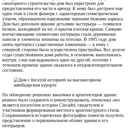
санаторного строительства дом был перестроен для
предоставления его части в аренду. К нему был достроен еще
один этаж в стиле фахверк с характерным геометрическим
узором, образованном наружными черными балками каркаса.
Дом был дополнен яркими деталями экстерьера — появился
балкон, выходящий на юг, и крытая плоская крыша. Самыми
впечатляющими элементами интерьера стали деревянные
панели и элементы лепнины на потолке. В 1995 году дом
опять претерпел существенные изменения — к нему с
северной стороны была осуществлена пристройка. Все долгие
годы существования дома работы, в основном, выполнялась
внутри, слои накладывались один на другой, поэтому с
течением времени здание оказалось в неудовлетворительном
состоянии.
По обоюдному решению заказчика и архитекторов здание
решено было сохранить и реконструировать, поскольку оно
является носителем истории Clavadel, свидетелем и
участником формирования местного архитектурного стиля.
Сохранившиеся исторические фотографии помогли получить
представление о первоначальном облике здания и его
интерьеров.