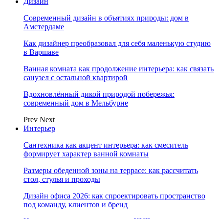
Дизайн
Современный дизайн в объятиях природы: дом в
Амстердаме
Как дизайнер преобразовал для себя маленькую студию
в Варшаве
Ванная комната как продолжение интерьера: как связать
санузел с остальной квартирой
Вдохновлённый дикой природой побережья:
современный дом в Мельбурне
Prev
Next
Интерьер
Сантехника как акцент интерьера: как смеситель
формирует характер ванной комнаты
Размеры обеденной зоны на террасе: как рассчитать
стол, стулья и проходы
Дизайн офиса 2026: как спроектировать пространство
под команду, клиентов и бренд