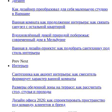
Дизайн
Как дизайнер преобразовал для себя маленькую студию
в Варшаве
Ванная комната как продолжение интерьера: как связать
санузел с остальной квартирой
Вдохновлённый дикой природой побережья:
современный дом в Мельбурне
Ванная в дизайн-проекте: как подобрать сантехнику под
стиль интерьера
Prev
Next
Интерьер
Сантехника как акцент интерьера: как смеситель
формирует характер ванной комнаты
Размеры обеденной зоны на террасе: как рассчитать
стол, стулья и проходы
Дизайн офиса 2026: как спроектировать пространство
под команду, клиентов и бренд