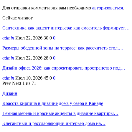
Для отправки комментария вам необходимо
авторизоваться
.
Сейчас читают
Сантехника как акцент интерьера: как смеситель формирует…
admin
Июл 22, 2026
30
0
0
Размеры обеденной зоны на террасе: как рассчитать стол,…
admin
Июл 22, 2026
28
0
0
Дизайн офиса 2026: как спроектировать пространство под…
admin
Июл 10, 2026
45
0
0
Prev
Next
1 из 71
Дизайн
Красота кирпича в дизайне дома у озера в Канаде
Тёмная мебель и красные акценты в дизайне квартиры…
Элегантный и расслабляющий интерьер дома на…