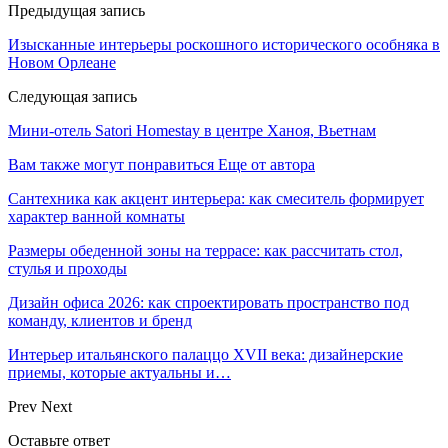
Предыдущая запись
Изысканные интерьеры роскошного исторического особняка в
Новом Орлеане
Следующая запись
Мини-отель Satori Homestay в центре Ханоя, Вьетнам
Вам также могут понравиться
Еще от автора
Сантехника как акцент интерьера: как смеситель формирует
характер ванной комнаты
Размеры обеденной зоны на террасе: как рассчитать стол,
стулья и проходы
Дизайн офиса 2026: как спроектировать пространство под
команду, клиентов и бренд
Интерьер итальянского палаццо XVII века: дизайнерские
приемы, которые актуальны и…
Prev
Next
Оставьте ответ