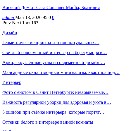
Висячий Дом от Casa Container Marília, Бразилия
admin
Май 18, 2026
95
0
0
Prev
Next
1 из 163
Дизайн
Геометрические принты и тепло натуральных…
Светлый современный интерьер на берегу моря в…
Арки, скруглённые углы и современный дизайн:…
Мансардные окна и модный минимализм: квартира под…
Интерьер
Фото с енотом в Санкт-Петербурге: незабываемые…
Важность регулярной уборки для здоровья и уюта в…
5 ошибок при съёмке интерьера, которые портят…
Оттенки белого в интерьере ванной комнаты