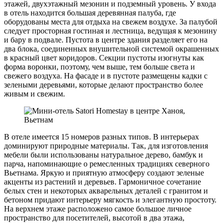
этажей, двухэтажный мезонин и подземный уровень. У входа
в отель находится большая деревянная палуба, где
оборудованы места для отдыха на свежем воздухе. За палубой
следует просторная гостиная и лестница, ведущая к мезонину
и бару в подвале. Пустота в центре здания разделяет его на
два блока, соединенных внушительной системой окрашенных
в красный цвет коридоров. Секции пустоты изогнуты как
форма воронки, поэтому, чем выше, тем больше света и
свежего воздуха. На фасаде и в пустоте размещены кадки с
зелеными деревьями, которые делают пространство более
живым и свежим.
В отеле имеется 15 номеров разных типов. В интерьерах
доминируют природные материалы. Так, для изготовления
мебели были использованы натуральное дерево, бамбук и
парча, напоминающие о ремесленных традициях северного
Вьетнама. Яркую и приятную атмосферу создают зеленые
акценты из растений и деревьев. Гармоничное сочетание
белых стен и некоторых акварельных деталей с гранитом и
бетоном придают интерьеру мягкость и элегантную простоту.
На верхнем этаже расположено самое большое личное
пространство для посетителей, высотой в два этажа,