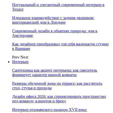
Натуральный и элегантный современный интерьер в
Техасе
Идеальное взаимодействие с задним двориком:
викторианский дом в Лондоне
Современный дизайн в объятиях природы: дом в
Амстердаме
Как дизайнер преобразовал для себя маленькую студию
в Варшаве
Prev
Next
Интерьер
Сантехника как акцент интерьера: как смеситель
формирует характер ванной комнаты
Размеры обеденной зоны на террасе: как рассчитать
стол, стулья и проходы
Дизайн офиса 2026: как спроектировать пространство
под команду, клиентов и бренд
Интерьер итальянского палаццо XVII века: