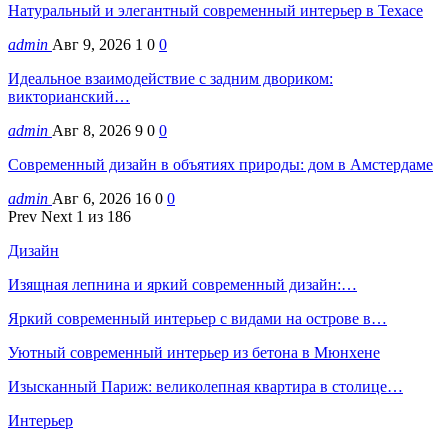
Натуральный и элегантный современный интерьер в Техасе
admin
Авг 9, 2026
1
0
0
Идеальное взаимодействие с задним двориком:
викторианский…
admin
Авг 8, 2026
9
0
0
Современный дизайн в объятиях природы: дом в Амстердаме
admin
Авг 6, 2026
16
0
0
Prev
Next
1 из 186
Дизайн
Изящная лепнина и яркий современный дизайн:…
Яркий современный интерьер с видами на острове в…
Уютный современный интерьер из бетона в Мюнхене
Изысканный Париж: великолепная квартира в столице…
Интерьер