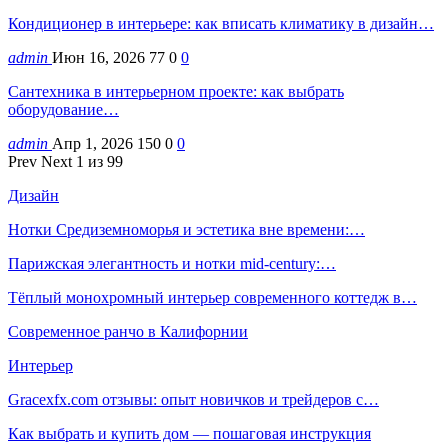
Кондиционер в интерьере: как вписать климатику в дизайн…
admin
Июн 16, 2026
77
0
0
Сантехника в интерьерном проекте: как выбрать
оборудование…
admin
Апр 1, 2026
150
0
0
Prev
Next
1 из 99
Дизайн
Нотки Средиземноморья и эстетика вне времени:…
Парижская элегантность и нотки mid-century:…
Тёплый монохромный интерьер современного коттедж в…
Современное ранчо в Калифорнии
Интерьер
Gracexfx.com отзывы: опыт новичков и трейдеров с…
Как выбрать и купить дом — пошаговая инструкция