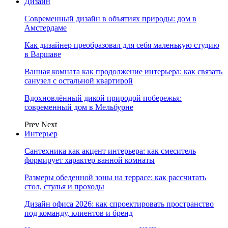
Дизайн
Современный дизайн в объятиях природы: дом в
Амстердаме
Как дизайнер преобразовал для себя маленькую студию
в Варшаве
Ванная комната как продолжение интерьера: как связать
санузел с остальной квартирой
Вдохновлённый дикой природой побережья:
современный дом в Мельбурне
Prev
Next
Интерьер
Сантехника как акцент интерьера: как смеситель
формирует характер ванной комнаты
Размеры обеденной зоны на террасе: как рассчитать
стол, стулья и проходы
Дизайн офиса 2026: как спроектировать пространство
под команду, клиентов и бренд