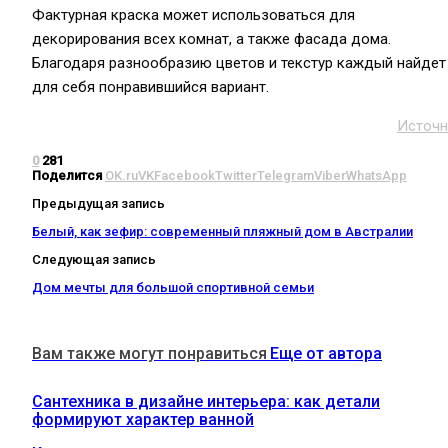
Фактурная краска может использоваться для
декорирования всех комнат, а также фасада дома.
Благодаря разнообразию цветов и текстур каждый найдет
для себя понравившийся вариант.
Источн
0
281
Поделится
OK.ru
VK
Facebook
Twitter
Telegram
Viber
WhatsApp
Предыдущая запись
Белый, как зефир: современный пляжный дом в Австралии
Следующая запись
Дом мечты для большой спортивной семьи
Вам также могут понравиться
Еще от автора
Сантехника в дизайне интерьера: как детали
формируют характер ванной