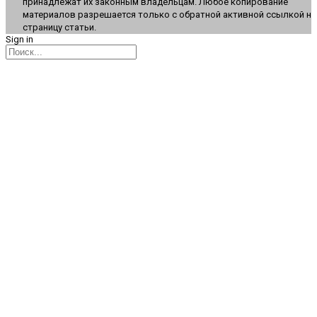
принадлежат их законным владельцам. Любое копирование
материалов разрешается только с обратной активной ссылкой на
страницу статьи.
Sign in