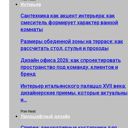
Интерьер
Сантехника как акцент интерьера: как
смеситель формирует характер ванной
комнаты
Размеры обеденной зоны на террасе: как
рассчитать стол, стулья и проходы
Дизайн офиса 2026: как спроектировать
пространство под команду, клиентов и
бренд
Интерьер итальянского палаццо XVII века:
дизайнерские приемы, которые актуальны
и…
Prev
Next
Ландшафтный дизайн
Спиреи: декоративные кустарники для