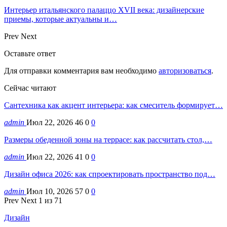
Интерьер итальянского палаццо XVII века: дизайнерские
приемы, которые актуальны и…
Prev
Next
Оставьте ответ
Для отправки комментария вам необходимо
авторизоваться
.
Сейчас читают
Сантехника как акцент интерьера: как смеситель формирует…
admin
Июл 22, 2026
46
0
0
Размеры обеденной зоны на террасе: как рассчитать стол,…
admin
Июл 22, 2026
41
0
0
Дизайн офиса 2026: как спроектировать пространство под…
admin
Июл 10, 2026
57
0
0
Prev
Next
1 из 71
Дизайн