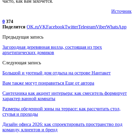
часто, как вам захочется.
Источник
0
374
Поделится
OK.ru
VK
Facebook
Twitter
Telegram
Viber
WhatsApp
Предыдущая запись
Загородная деревянная вилла, состоящая из трех
архетипических домиков
Следующая запись
Большой и уютный дом отдыха на острове Нантакет
Вам также могут понравиться
Еще от автора
Сантехника как акцент интерьера: как смеситель формирует
характер ванной комнаты
Размеры обеденной зоны на террасе: как рассчитать стол,
стулья и проходы
Дизайн офиса 2026: как спроектировать пространство под
команду, клиентов и бренд