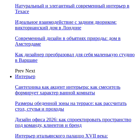
Натуральный и элегантный современный интерьер в
Техасе
Идеальное взаимодействие с задним двориком:
викторианский дом в Лондоне
Современный дизайн в объятиях природы: дом в
Амстердаме
Как дизайнер преобразовал для себя маленькую студию
в Варшаве
Prev
Next
Интерьер
Сантехника как акцент интерьера: как смеситель
формирует характер ванной комнаты
Размеры обеденной зоны на террасе: как рассчитать
стол, стулья и проходы
Дизайн офиса 2026: как спроектировать пространство
под команду, клиентов и бренд
Интерьер итальянского палаццо XVII века: