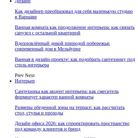
Дизайн
Как дизайнер преобразовал для себя маленькую студию
в Варшаве
Ванная комната как продолжение интерьера: как связать
санузел с остальной квартирой
Вдохновлённый дикой природой побережья:
современный дом в Мельбурне
Ванная в дизайн-проекте: как подобрать сантехнику под
стиль интерьера
Prev
Next
Интерьер
Сантехника как акцент интерьера: как смеситель
формирует характер ванной комнаты
Размеры обеденной зоны на террасе: как рассчитать
стол, стулья и проходы
Дизайн офиса 2026: как спроектировать пространство
под команду, клиентов и бренд