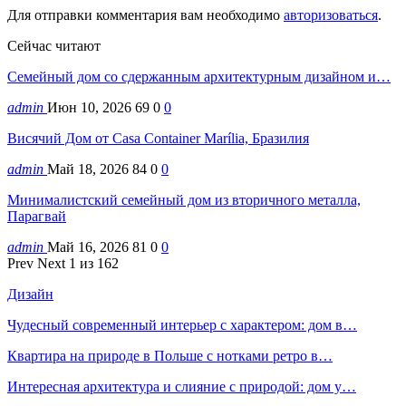
Для отправки комментария вам необходимо
авторизоваться
.
Сейчас читают
Семейный дом со сдержанным архитектурным дизайном и…
admin
Июн 10, 2026
69
0
0
Висячий Дом от Casa Container Marília, Бразилия
admin
Май 18, 2026
84
0
0
Минималистский семейный дом из вторичного металла,
Парагвай
admin
Май 16, 2026
81
0
0
Prev
Next
1 из 162
Дизайн
Чудесный современный интерьер с характером: дом в…
Квартира на природе в Польше с нотками ретро в…
Интересная архитектура и слияние с природой: дом у…