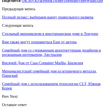
Поделится
OK.ru
VK
Facebook
Twitter
Telegram
Viber
WhatsApp
Предыдущая запись
Полный релакс: выбираем ванну правильного размера
Следующая запись
Стильный минимализм в викторианском доме в Лондоне
Вам также могут понравиться
Еще от автора
Семейный дом со сдержанным архитектурным дизайном и
роскошным интерьером, Австралия
Висячий Дом от Casa Container Marília, Бразилия
Минималистский семейный дом из вторичного металла,
Парагвай
Семейный дом с использованием технологии CLT, Южная
Корея
Prev
Next
Оставьте ответ