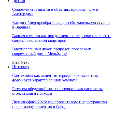
Дизайн
Современный дизайн в объятиях природы: дом в
Амстердаме
Как дизайнер преобразовал для себя маленькую студию
в Варшаве
Ванная комната как продолжение интерьера: как связать
санузел с остальной квартирой
Вдохновлённый дикой природой побережья:
современный дом в Мельбурне
Prev
Next
Интерьер
Сантехника как акцент интерьера: как смеситель
формирует характер ванной комнаты
Размеры обеденной зоны на террасе: как рассчитать
стол, стулья и проходы
Дизайн офиса 2026: как спроектировать пространство
под команду, клиентов и бренд