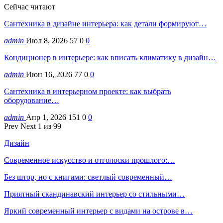
Сейчас читают
Сантехника в дизайне интерьера: как детали формируют…
admin
Июл 8, 2026
57
0
0
Кондиционер в интерьере: как вписать климатику в дизайн…
admin
Июн 16, 2026
77
0
0
Сантехника в интерьерном проекте: как выбрать
оборудование…
admin
Апр 1, 2026
151
0
0
Prev
Next
1 из 99
Дизайн
Современное искусство и отголоски прошлого:…
Без штор, но с книгами: светлый современный…
Приятный скандинавский интерьер со стильными…
Яркий современный интерьер с видами на острове в…