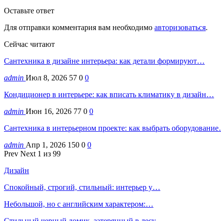
Оставьте ответ
Для отправки комментария вам необходимо
авторизоваться
.
Сейчас читают
Сантехника в дизайне интерьера: как детали формируют…
admin
Июл 8, 2026
57
0
0
Кондиционер в интерьере: как вписать климатику в дизайн…
admin
Июн 16, 2026
77
0
0
Сантехника в интерьерном проекте: как выбрать оборудовани
admin
Апр 1, 2026
150
0
0
Prev
Next
1 из 99
Дизайн
Спокойный, строгий, стильный: интерьер у…
Небольшой, но с английским характером:…
Стильный черный домик, затерянный в лесу