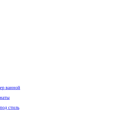
тер ванной
мнаты
под стиль