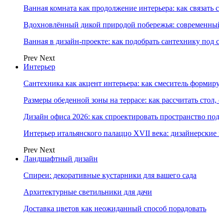
Ванная комната как продолжение интерьера: как связать 
Вдохновлённый дикой природой побережья: современны
Ванная в дизайн-проекте: как подобрать сантехнику под 
Prev
Next
Интерьер
Сантехника как акцент интерьера: как смеситель формир
Размеры обеденной зоны на террасе: как рассчитать стол,
Дизайн офиса 2026: как спроектировать пространство под
Интерьер итальянского палаццо XVII века: дизайнерски
Prev
Next
Ландшафтный дизайн
Спиреи: декоративные кустарники для вашего сада
Архитектурные светильники для дачи
Доставка цветов как неожиданный способ порадовать