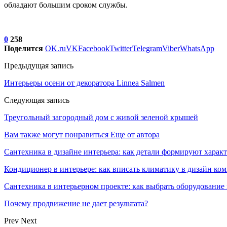
обладают большим сроком службы.
0
258
Поделится
OK.ru
VK
Facebook
Twitter
Telegram
Viber
WhatsApp
Предыдущая запись
Интерьеры осени от декоратора Linnea Salmen
Следующая запись
Треугольный загородный дом с живой зеленой крышей
Вам также могут понравиться
Еще от автора
Сантехника в дизайне интерьера: как детали формируют харак
Кондиционер в интерьере: как вписать климатику в дизайн ко
Сантехника в интерьерном проекте: как выбрать оборудование 
Почему продвижение не дает результата?
Prev
Next