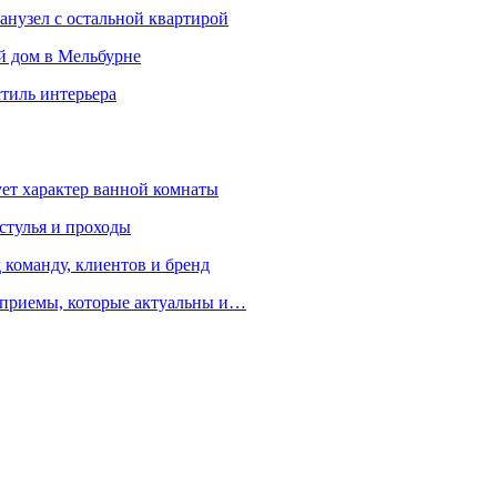
санузел с остальной квартирой
й дом в Мельбурне
стиль интерьера
ует характер ванной комнаты
 стулья и проходы
 команду, клиентов и бренд
е приемы, которые актуальны и…