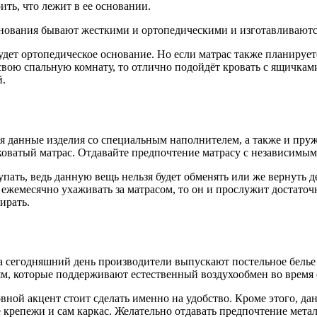
ть, что лежит в ее основании.
нования бывают жесткими и ортопедическими и изготавливаются
дет ортопедическое основание. Но если матрас также планирует
 свою спальную комнату, то отлично подойдёт кровать с ящичка
й.
я данные изделия со специальным наполнителем, а также и пружи
тковатый матрас. Отдавайте предпочтение матрасу с независим
купать, ведь данную вещь нельзя будет обменять или же вернуть
 ежемесячно ухаживать за матрасом, то он и прослужит достаточн
ирать.
 сегодняшний день производители выпускают постельное белье 
м, которые поддерживают естественный воздухообмен во время с
новной акцент стоит сделать именно на удобство. Кроме этого, 
ещё крепежи и сам каркас. Желательно отдавать предпочтение м