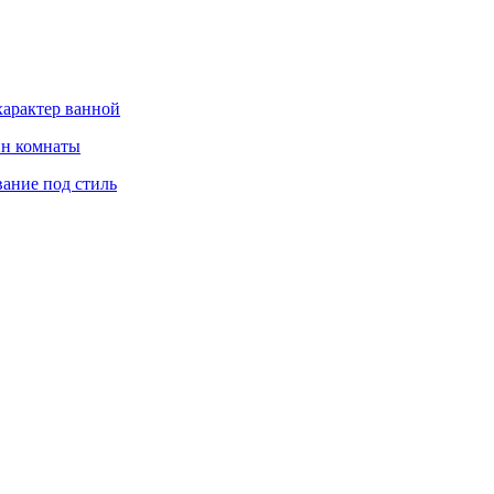
характер ванной
йн комнаты
вание под стиль