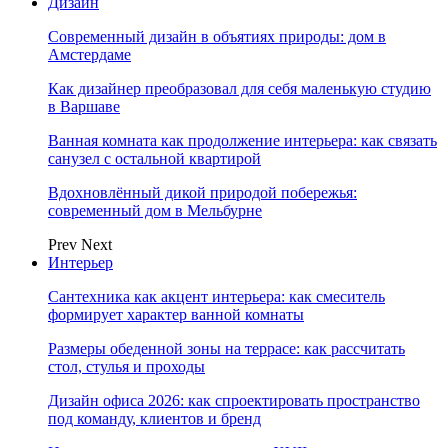
Дизайн
Современный дизайн в объятиях природы: дом в
Амстердаме
Как дизайнер преобразовал для себя маленькую студию
в Варшаве
Ванная комната как продолжение интерьера: как связать
санузел с остальной квартирой
Вдохновлённый дикой природой побережья:
современный дом в Мельбурне
Prev
Next
Интерьер
Сантехника как акцент интерьера: как смеситель
формирует характер ванной комнаты
Размеры обеденной зоны на террасе: как рассчитать
стол, стулья и проходы
Дизайн офиса 2026: как спроектировать пространство
под команду, клиентов и бренд