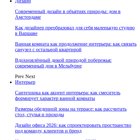
Дизайн
Современный дизайн в объятиях природы: дом в
Амстердаме
Как дизайнер преобразовал для себя маленькую студию
в Варшаве
Ванная комната как продолжение интерьера: как связать
санузел с остальной квартирой
Вдохновлённый дикой природой побережья:
современный дом в Мельбурне
Prev
Next
Интерьер
Сантехника как акцент интерьера: как смеситель
формирует характер ванной комнаты
Размеры обеденной зоны на террасе: как рассчитать
стол, стулья и проходы
Дизайн офиса 2026: как спроектировать пространство
под команду, клиентов и бренд