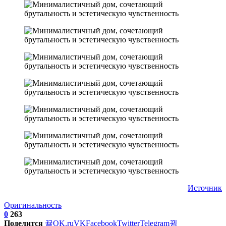
Источник
Оригинальность
0
263
Поделится
OK.ru
VK
Facebook
Twitter
Telegram