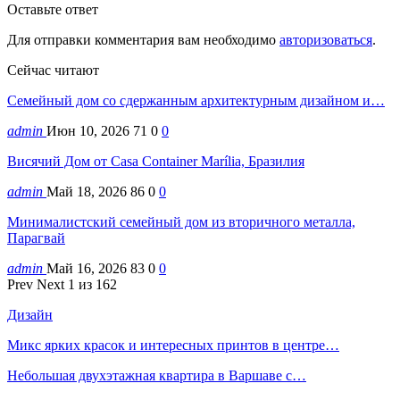
Оставьте ответ
Для отправки комментария вам необходимо
авторизоваться
.
Сейчас читают
Семейный дом со сдержанным архитектурным дизайном и…
admin
Июн 10, 2026
71
0
0
Висячий Дом от Casa Container Marília, Бразилия
admin
Май 18, 2026
86
0
0
Минималистский семейный дом из вторичного металла,
Парагвай
admin
Май 16, 2026
83
0
0
Prev
Next
1 из 162
Дизайн
Микс ярких красок и интересных принтов в центре…
Небольшая двухэтажная квартира в Варшаве с…