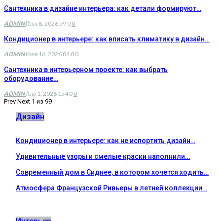
Сантехника в дизайне интерьера: как детали формируют…
ADMIN
Июл 8, 2026
59
0
0
Кондиционер в интерьере: как вписать климатику в дизайн…
ADMIN
Июн 16, 2026
84
0
0
Сантехника в интерьерном проекте: как выбрать
оборудование…
ADMIN
Апр 1, 2026
154
0
0
Prev
Next
1 из 99
Дизайн
Кондиционер в интерьере: как не испортить дизайн…
Удивительные узоры и смелые краски наполнили…
Современный дом в Сиднее, в котором хочется ходить…
Атмосфера Французской Ривьеры в летней коллекции…