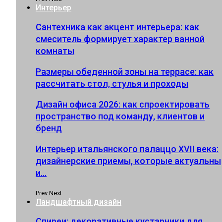
Интерьер
Сантехника как акцент интерьера: как
смеситель формирует характер ванной
комнаты
Размеры обеденной зоны на террасе: как
рассчитать стол, стулья и проходы
Дизайн офиса 2026: как спроектировать
пространство под команду, клиентов и
бренд
Интерьер итальянского палаццо XVII века:
дизайнерские приемы, которые актуальны
и…
Prev
Next
Ландшафтный дизайн
Спиреи: декоративные кустарники для