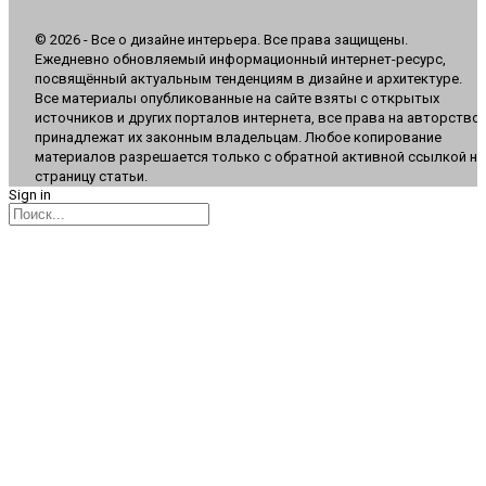
© 2026 - Все о дизайне интерьера. Все права защищены.
Ежедневно обновляемый информационный интернет-ресурс,
посвящённый актуальным тенденциям в дизайне и архитектуре.
Все материалы опубликованные на сайте взяты с открытых
источников и других порталов интернета, все права на авторство
принадлежат их законным владельцам. Любое копирование
материалов разрешается только с обратной активной ссылкой на
страницу статьи.
Sign in