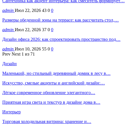
Сантехника как акцент интерьера: как смеситель формирует…
admin
Июл 22, 2026
43
0
0
Размеры обеденной зоны на террасе: как рассчитать стол,…
admin
Июл 22, 2026
37
0
0
Дизайн офиса 2026: как спроектировать пространство под…
admin
Июл 10, 2026
55
0
0
Prev
Next
1 из 71
Дизайн
Маленький, но стильный деревянный домик в лесу в…
Искусство, смелые акценты и английский дизайн:…
Лёгкое современное обновление элегантного…
Приятная игра света и текстур в дизайне дома в…
Интерьер
Торговая холодильная витрина: хранение и…