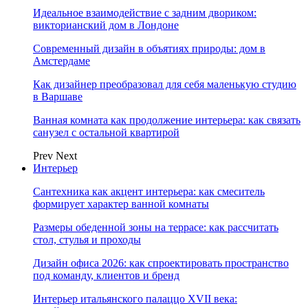
Идеальное взаимодействие с задним двориком:
викторианский дом в Лондоне
Современный дизайн в объятиях природы: дом в
Амстердаме
Как дизайнер преобразовал для себя маленькую студию
в Варшаве
Ванная комната как продолжение интерьера: как связать
санузел с остальной квартирой
Prev
Next
Интерьер
Сантехника как акцент интерьера: как смеситель
формирует характер ванной комнаты
Размеры обеденной зоны на террасе: как рассчитать
стол, стулья и проходы
Дизайн офиса 2026: как спроектировать пространство
под команду, клиентов и бренд
Интерьер итальянского палаццо XVII века: