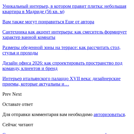
Уникальный интерьер, в котором правит плитка: небольшая
квартира в Мадриде (56 кв. м)
Вам также могут понравиться
Еще от автора
Сантехника как акцент интерьера: как смеситель формирует
характер ванной комнаты
Размеры обеденной зоны на террасе: как рассчитать стол,
стулья и проходы
Дизайн офиса 2026: как спроектировать пространство под
команду, клиентов и бренд
Интерьер итальянского палаццо XVII века: дизайнерские
приемы, которые актуальны и…
Prev
Next
Оставьте ответ
Для отправки комментария вам необходимо
авторизоваться
.
Сейчас читают