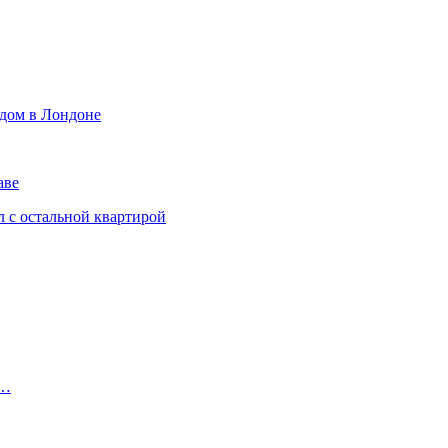
 дом в Лондоне
аве
л с остальной квартирой
й…