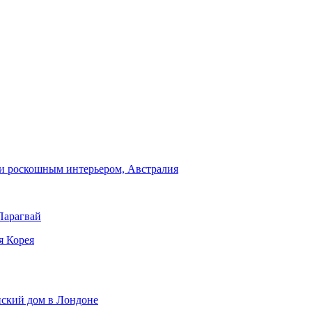
и роскошным интерьером, Австралия
Парагвай
я Корея
нский дом в Лондоне