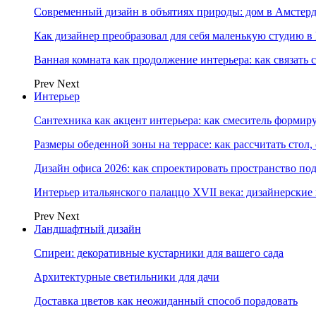
Современный дизайн в объятиях природы: дом в Амстер
Как дизайнер преобразовал для себя маленькую студию в
Ванная комната как продолжение интерьера: как связать 
Prev
Next
Интерьер
Сантехника как акцент интерьера: как смеситель формир
Размеры обеденной зоны на террасе: как рассчитать стол,
Дизайн офиса 2026: как спроектировать пространство под
Интерьер итальянского палаццо XVII века: дизайнерски
Prev
Next
Ландшафтный дизайн
Спиреи: декоративные кустарники для вашего сада
Архитектурные светильники для дачи
Доставка цветов как неожиданный способ порадовать