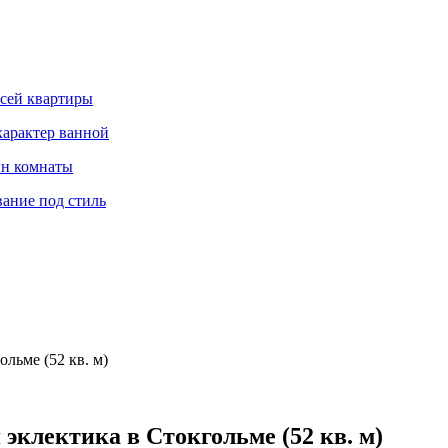
всей квартиры
характер ванной
йн комнаты
вание под стиль
ольме (52 кв. м)
 эклектика в Стокгольме (52 кв. м)