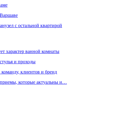
даме
 Варшаве
санузел с остальной квартирой
ует характер ванной комнаты
 стулья и проходы
 команду, клиентов и бренд
е приемы, которые актуальны и…