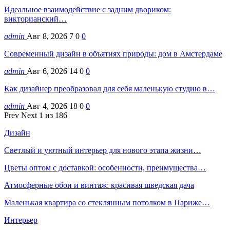
Идеальное взаимодействие с задним двориком:
викторианский…
admin
Авг 8, 2026
7
0
0
Современный дизайн в объятиях природы: дом в Амстердаме
admin
Авг 6, 2026
14
0
0
Как дизайнер преобразовал для себя маленькую студию в…
admin
Авг 4, 2026
18
0
0
Prev
Next
1 из 186
Дизайн
Светлый и уютный интерьер для нового этапа жизни…
Цветы оптом с доставкой: особенности, преимущества…
Атмосферные обои и винтаж: красивая шведская дача
Маленькая квартира со стеклянным потолком в Париже…
Интерьер