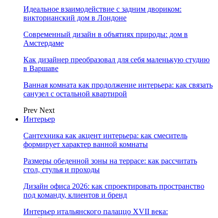
Идеальное взаимодействие с задним двориком:
викторианский дом в Лондоне
Современный дизайн в объятиях природы: дом в
Амстердаме
Как дизайнер преобразовал для себя маленькую студию
в Варшаве
Ванная комната как продолжение интерьера: как связать
санузел с остальной квартирой
Prev
Next
Интерьер
Сантехника как акцент интерьера: как смеситель
формирует характер ванной комнаты
Размеры обеденной зоны на террасе: как рассчитать
стол, стулья и проходы
Дизайн офиса 2026: как спроектировать пространство
под команду, клиентов и бренд
Интерьер итальянского палаццо XVII века: