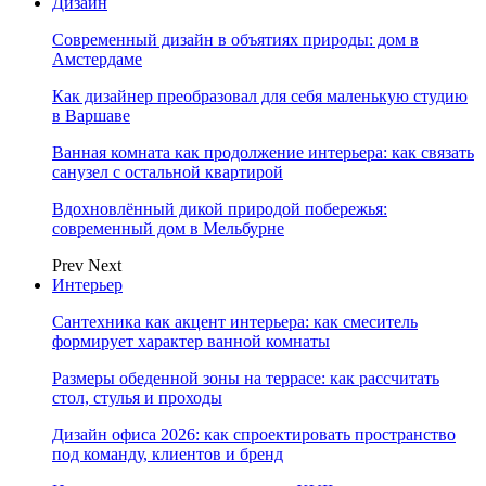
Дизайн
Современный дизайн в объятиях природы: дом в
Амстердаме
Как дизайнер преобразовал для себя маленькую студию
в Варшаве
Ванная комната как продолжение интерьера: как связать
санузел с остальной квартирой
Вдохновлённый дикой природой побережья:
современный дом в Мельбурне
Prev
Next
Интерьер
Сантехника как акцент интерьера: как смеситель
формирует характер ванной комнаты
Размеры обеденной зоны на террасе: как рассчитать
стол, стулья и проходы
Дизайн офиса 2026: как спроектировать пространство
под команду, клиентов и бренд