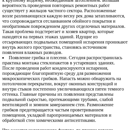
к крупному водоему, неожиданным затоплением. Большая
вероятность проведения повторных ремонтных работ
существует у жильцов частного сектора. Расположенные
возле разливающихся каждую весну рек дома затапливаются,
что сопровождается отслаиванием обойного покрытия и
необратимым повреждением других отделочных материалов.
Такая проблема подстерегает и хозяев квартир, которые
находятся на первых этажах зданий. Идущие из
отсыревающих подвальных помещений испарения проникают
внутрь жилого пространства, становясь источником
появления влажных разводов.
Появление грибка и плесени. Сегодня распространилась
практика монтажа стеклопакетов в устаревших зданиях.
После проведения работ конденсируются испарения,
порождающие благоприятную среду для размножения
микроскопических грибков. Напасть можно обнаружить на
потолочном перекрытии, вокруг оконных конструкций и
внутри стыков постепенно увеличивающихся пятен темного
оттенка. Главные причины их появления представлены
подвальной сыростью, протекающими трубами, слабой
вентиляцией и зимним замерзанием стен. Размножение
грибков предотвращается частым проветриванием
помещения, укладкой паропроницаемых материалов и
обработкой стен химическими антисептиками.