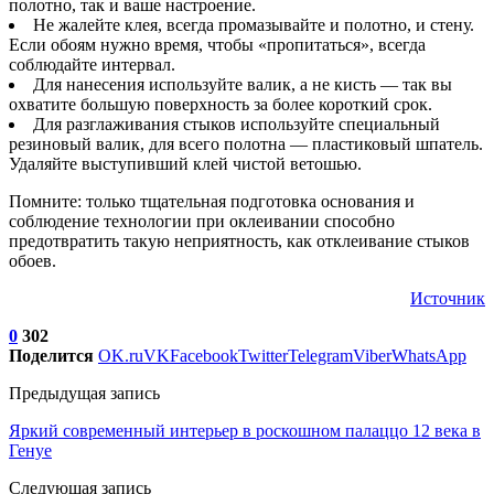
полотно, так и ваше настроение.
Не жалейте клея, всегда промазывайте и полотно, и стену.
Если обоям нужно время, чтобы «пропитаться», всегда
соблюдайте интервал.
Для нанесения используйте валик, а не кисть — так вы
охватите большую поверхность за более короткий срок.
Для разглаживания стыков используйте специальный
резиновый валик, для всего полотна — пластиковый шпатель.
Удаляйте выступивший клей чистой ветошью.
Помните: только тщательная подготовка основания и
соблюдение технологии при оклеивании способно
предотвратить такую неприятность, как отклеивание стыков
обоев.
Источник
0
302
Поделится
OK.ru
VK
Facebook
Twitter
Telegram
Viber
WhatsApp
Предыдущая запись
Яркий современный интерьер в роскошном палаццо 12 века в
Генуе
Следующая запись