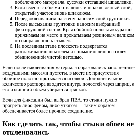
побелочного материала, кусочки отставшей шпаклевки.
Если вместе с обоями отвалился и шпаклевочный слой,
открытый участок вновь шпаклюем.
Перед оклеиванием на стену наносим слой грунтовки.
После высыхания грунтовки наносим выбранный
фиксирующий состав. Края обойной полосы аккуратно
прижимаем на место и прокатываем резиновым валиком
по направлению к стыкам.
На последнем этапе плоскость подвергается
разглаживанию шпателем и сниманию лишнего клея
обыкновенной чистой ветошью.
Если после наклеивания материала образовались заполненные
воздушными массами пустоты, в месте их присутствия
обойное полотно протыкается иголкой. Дополнительное
количество раствора вводится внутрь полостей через шприц, а
его излишний объем убирается тряпкой.
Если для фиксации был выбран ПВА, то стыки нужно
прогреть либо феном, либо утюгом — таким образом
обеспечивается более прочное соединение.
Как сделать так, чтобы стыки обоев не
отклеивались