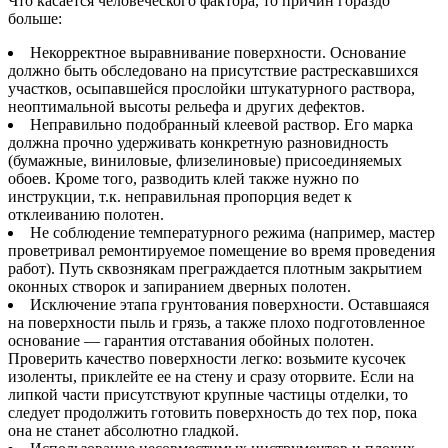
Что касается человеческого фактора, то причин гораздо
больше:
Некорректное выравнивание поверхности. Основание
должно быть обследовано на присутствие растрескавшихся
участков, осыпавшейся прослойки штукатурного раствора,
неоптимальной высоты рельефа и других дефектов.
Неправильно подобранный клеевой раствор. Его марка
должна прочно удерживать конкретную разновидность
(бумажные, виниловые, флизелиновые) присоединяемых
обоев. Кроме того, разводить клей также нужно по
инструкции, т.к. неправильная пропорция ведет к
отклеиванию полотен.
Не соблюдение температурного режима (например, мастер
проветривал ремонтируемое помещение во время проведения
работ). Путь сквознякам преграждается плотным закрытием
оконных створок и запиранием дверных полотен.
Исключение этапа грунтования поверхности. Оставшаяся
на поверхности пыль и грязь, а также плохо подготовленное
основание — гарантия отставания обойных полотен.
Проверить качество поверхности легко: возьмите кусочек
изоленты, приклейте ее на стену и сразу оторвите. Если на
липкой части присутствуют крупные частицы отделки, то
следует продолжить готовить поверхность до тех пор, пока
она не станет абсолютно гладкой.