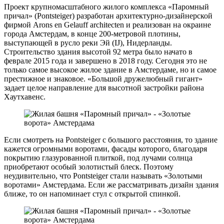
Проект крупномасштабного жилого комплекса «Паромный
причал» (Pontsteiger) разработан архитектурно-дизайнерской
фирмой Arons en Gelauff architecten и реализован на окраине
города Амстердам, в конце 200-метровой плотины,
выступающей в русло реки Эй (IJ), Нидерланды.
Строительство здания высотой 92 метра было начато в
феврале 2015 года и завершено в 2018 году. Сегодня это не
только самое высокое жилое здание в Амстердаме, но и самое
престижное и знаковое. «Большой дружелюбный гигант»
задает целое направление для высотной застройки района
Хаутхавенс.
Если смотреть на Pontsteiger с большого расстояния, то здание
кажется огромными воротами, фасады которого, благодаря
покрытию глазурованной плиткой, под лучами солнца
приобретают особый золотистый блеск. Поэтому
неудивительно, что Pontsteiger стали называть «Золотыми
воротами» Амстердама. Если же рассматривать дизайн здания
ближе, то он напоминает стул с открытой спинкой.