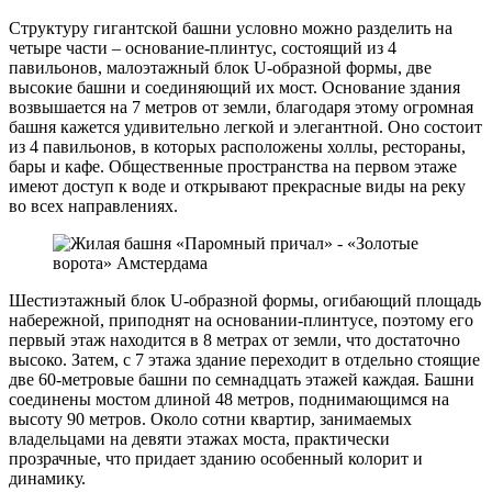
Структуру гигантской башни условно можно разделить на
четыре части – основание-плинтус, состоящий из 4
павильонов, малоэтажный блок U-образной формы, две
высокие башни и соединяющий их мост. Основание здания
возвышается на 7 метров от земли, благодаря этому огромная
башня кажется удивительно легкой и элегантной. Оно состоит
из 4 павильонов, в которых расположены холлы, рестораны,
бары и кафе. Общественные пространства на первом этаже
имеют доступ к воде и открывают прекрасные виды на реку
во всех направлениях.
Шестиэтажный блок U-образной формы, огибающий площадь
набережной, приподнят на основании-плинтусе, поэтому его
первый этаж находится в 8 метрах от земли, что достаточно
высоко. Затем, с 7 этажа здание переходит в отдельно стоящие
две 60-метровые башни по семнадцать этажей каждая. Башни
соединены мостом длиной 48 метров, поднимающимся на
высоту 90 метров. Около сотни квартир, занимаемых
владельцами на девяти этажах моста, практически
прозрачные, что придает зданию особенный колорит и
динамику.