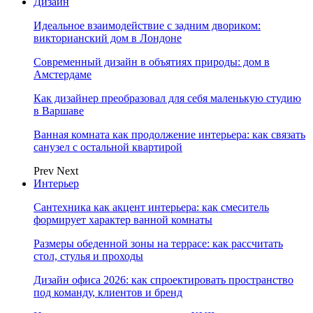
Дизайн
Идеальное взаимодействие с задним двориком:
викторианский дом в Лондоне
Современный дизайн в объятиях природы: дом в
Амстердаме
Как дизайнер преобразовал для себя маленькую студию
в Варшаве
Ванная комната как продолжение интерьера: как связать
санузел с остальной квартирой
Prev
Next
Интерьер
Сантехника как акцент интерьера: как смеситель
формирует характер ванной комнаты
Размеры обеденной зоны на террасе: как рассчитать
стол, стулья и проходы
Дизайн офиса 2026: как спроектировать пространство
под команду, клиентов и бренд