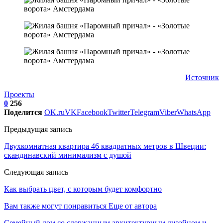
Источник
Проекты
0
256
Поделится
OK.ru
VK
Facebook
Twitter
Telegram
Viber
WhatsApp
Предыдущая запись
Двухкомнатная квартира 46 квадратных метров в Швеции:
скандинавский минимализм с душой
Следующая запись
Как выбрать цвет, с которым будет комфортно
Вам также могут понравиться
Еще от автора
Семейный дом со сдержанным архитектурным дизайном и