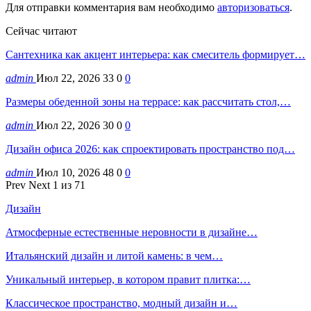
Для отправки комментария вам необходимо
авторизоваться
.
Сейчас читают
Сантехника как акцент интерьера: как смеситель формирует…
admin
Июл 22, 2026
33
0
0
Размеры обеденной зоны на террасе: как рассчитать стол,…
admin
Июл 22, 2026
30
0
0
Дизайн офиса 2026: как спроектировать пространство под…
admin
Июл 10, 2026
48
0
0
Prev
Next
1 из 71
Дизайн
Атмосферные естественные неровности в дизайне…
Итальянский дизайн и литой камень: в чем…
Уникальный интерьер, в котором правит плитка:…
Классическое пространство, модный дизайн и…