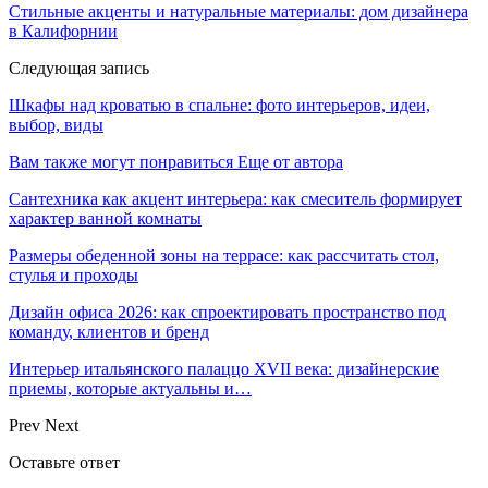
Стильные акценты и натуральные материалы: дом дизайнера
в Калифорнии
Следующая запись
Шкафы над кроватью в спальне: фото интерьеров, идеи,
выбор, виды
Вам также могут понравиться
Еще от автора
Сантехника как акцент интерьера: как смеситель формирует
характер ванной комнаты
Размеры обеденной зоны на террасе: как рассчитать стол,
стулья и проходы
Дизайн офиса 2026: как спроектировать пространство под
команду, клиентов и бренд
Интерьер итальянского палаццо XVII века: дизайнерские
приемы, которые актуальны и…
Prev
Next
Оставьте ответ