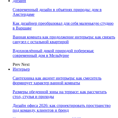
Дизайн
Современный дизайн в объятиях природы: дом в
Амстердаме
Как дизайнер преобразовал для себя маленькую студию
в Варшаве
Ванная комната как продолжение интерьера: как связать
санузел с остальной квартирой
Вдохновлённый дикой природой побережья:
современный дом в Мельбурне
Prev
Next
Интерьер
Сантехника как акцент интерьера: как смеситель
формирует характер ванной комнаты
Размеры обеденной зоны на террасе: как рассчитать
стол, стулья и проходы
Дизайн офиса 2026: как спроектировать пространство
под команду, клиентов и бренд