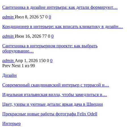
Сантехника в дизайне интерьера: как детали формируют…
admin
Июл 8, 2026
57
0
0
Кондиционер в интерьере: как вписать климатику в дизайн…
admin
Июн 16, 2026
77
0
0
Сантехника в интерьерном проекте: как выбрать
оборудование…
admin
Апр 1, 2026
150
0
0
Prev
Next
1 из 99
Дизайн
Современный скандинавский интерьер с террасой и…
Идеальная итальянская вилла, чтобы замедлиться и…
Цвет, узоры и уютные детали: яркая дача в Швеции
Прекрасные новые работы фотографа Felix Odell
Интерьер