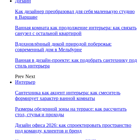
Дизайн
Как дизайнер преобразовал для себя маленькую студию
в Варшаве
Ванная комната как продолжение интерьера: как связать
санузел с остальной квартирой
Вдохновлённый дикой природой побережья:
современный дом в Мельбурне
Ванная в дизайн-проекте: как подобрать сантехнику под
стиль интерьера
Prev
Next
Интерьер
Сантехника как акцент интерьера: как смеситель
формирует характер ванной комнаты
Размеры обеденной зоны на террасе: как рассчитать
стол, стулья и проходы
Дизайн офиса 2026: как спроектировать пространство
под команду, клиентов и бренд