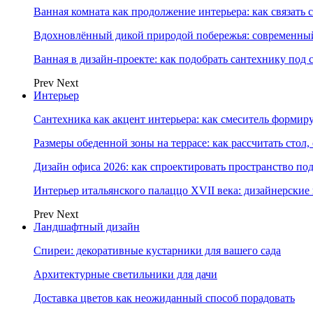
Ванная комната как продолжение интерьера: как связать 
Вдохновлённый дикой природой побережья: современны
Ванная в дизайн-проекте: как подобрать сантехнику под 
Prev
Next
Интерьер
Сантехника как акцент интерьера: как смеситель формир
Размеры обеденной зоны на террасе: как рассчитать стол,
Дизайн офиса 2026: как спроектировать пространство под
Интерьер итальянского палаццо XVII века: дизайнерски
Prev
Next
Ландшафтный дизайн
Спиреи: декоративные кустарники для вашего сада
Архитектурные светильники для дачи
Доставка цветов как неожиданный способ порадовать