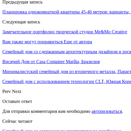
Предыдущая запись
Планировка однокомнатной квартиры 45-46 метров: варианты,
Следующая запись
Замечательное портфолио творческой студии Me&Mo Creative
Вам также могут понравиться
Еще от автора
Семейный дом со сдержанным архитектурным дизайном и рос
Висячий Дом от Casa Container Marília, Бразилия
Минималистский семейный дом из вторичного металла, Параг
Семейный дом с использованием технологии CLT, Южная Кор
Prev
Next
Оставьте ответ
Для отправки комментария вам необходимо
авторизоваться
.
Сейчас читают