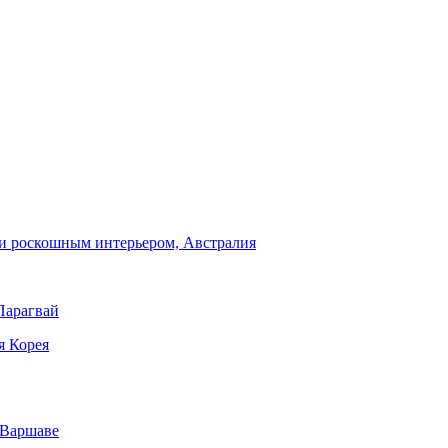
и роскошным интерьером, Австралия
Парагвай
я Корея
 Варшаве