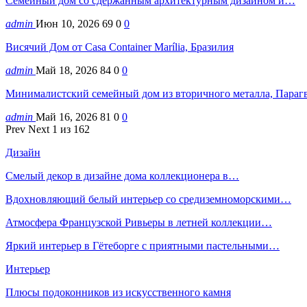
Семейный дом со сдержанным архитектурным дизайном и…
admin
Июн 10, 2026
69
0
0
Висячий Дом от Casa Container Marília, Бразилия
admin
Май 18, 2026
84
0
0
Минималистский семейный дом из вторичного металла, Параг
admin
Май 16, 2026
81
0
0
Prev
Next
1 из 162
Дизайн
Смелый декор в дизайне дома коллекционера в…
Вдохновляющий белый интерьер со средиземноморскими…
Атмосфера Французской Ривьеры в летней коллекции…
Яркий интерьер в Гётеборге с приятными пастельными…
Интерьер
Плюсы подоконников из искусственного камня