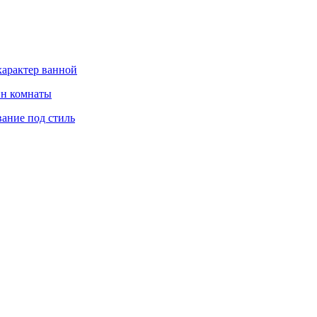
характер ванной
йн комнаты
вание под стиль