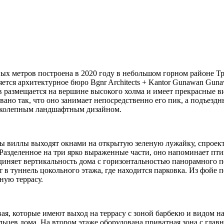
ых метров построена в 2020 году в небольшом горном районе Тра
яется архитектурное бюро Bgnr Architects + Kantor Gunawan Gun
в размещается на вершине высокого холма и имеет прекрасные 
ано так, что оно занимает непосредственно его пик, а подъезд
еликолепным ландшафтным дизайном.
ты виллы выходят окнами на открытую зеленую лужайку, спроек
е. Разделенное на три ярко выраженные части, оно напоминает 
иняет вертикальность дома с горизонтальностью панорамного пе
 в туннель цокольного этажа, где находится парковка. Из фойе 
ную террасу.
ая, которые имеют выход на террасу с зоной барбекю и видом на 
льцев дома. На втором этаже оборудована приватная зона с глав