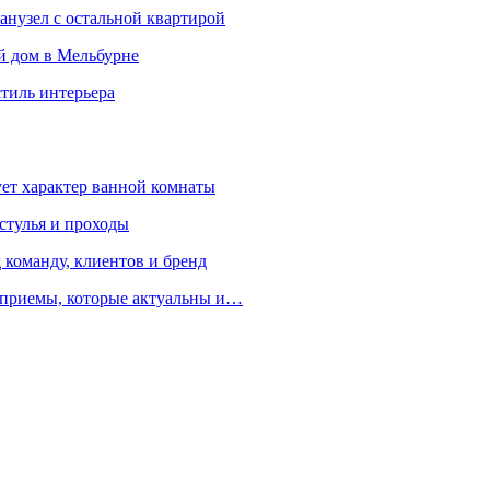
санузел с остальной квартирой
й дом в Мельбурне
стиль интерьера
ует характер ванной комнаты
 стулья и проходы
 команду, клиентов и бренд
е приемы, которые актуальны и…