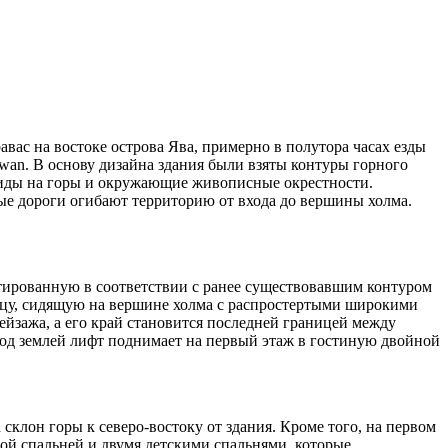
вас на востоке острова Ява, примерно в полутора часах езды
awan. В основу дизайна здания были взяты контуры горного
виды на горы и окружающие живописные окрестности.
ные дороги огибают территорию от входа до вершины холма.
тированную в соответствии с ранее существовавшим контуром
птицу, сидящую на вершине холма с распростертыми широкими
йзажа, а его край становится последней границей между
под землей лифт поднимает на первый этаж в гостиную двойной
склон горы к северо-востоку от здания. Кроме того, на первом
ной спальней и двумя детскими спальнями, которые