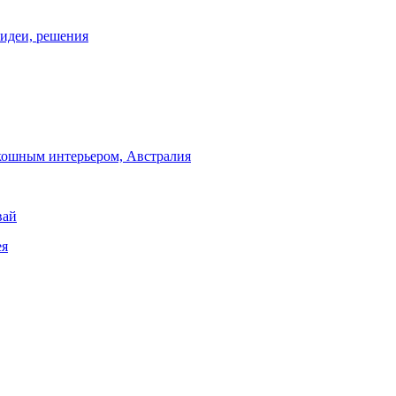
 идеи, решения
кошным интерьером, Австралия
вай
ея