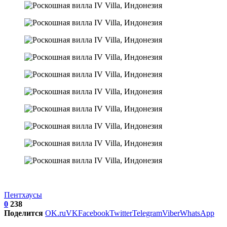
Пентхаусы
0
238
Поделится
OK.ru
VK
Facebook
Twitter
Telegram
Viber
WhatsApp