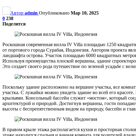
Автор
admin
Опубликовано
Мар 10, 2025
0
238
Поделится
Роскошная современная вилла IV Villa площадью 1250 квадратн
от портового города Сурабая, Индонезия. Автором проекта явл
ландшафта острова. Участок площадью 6000 квадратных метро
Используя преимущества плоской вершины, здание спроектиров
Это создает своего рода путешествие по зеленой усадьбе с в
Поскольку здание расположено на вершине участка, все комна
участка. С лужайки можно увидеть здание во всей его красот
крыльями. Консольный бассейн служит «мостом», который соед
архитектурой и природой. Достигнув вершины, гости попадают
высоты с беспрепятственным видом на природу, бассейн и глав
В правом крыле этажа располагается кухня и просторная столов
этаже находится спальня и ванная комната для родителей владе