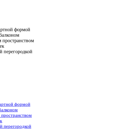
дартной формой
 балконом
м пространством
ек
ой перегородкой
дартной формой
балконом
м пространством
к
ой перегородкой