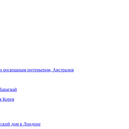
и роскошным интерьером, Австралия
Парагвай
я Корея
нский дом в Лондоне