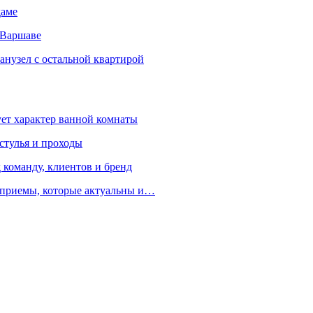
даме
 Варшаве
санузел с остальной квартирой
ует характер ванной комнаты
 стулья и проходы
 команду, клиентов и бренд
е приемы, которые актуальны и…