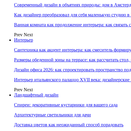
Современный дизайн в объятиях природы: дом в Амстер
Как дизайнер преобразовал для себя маленькую студию в
Ванная комната как продолжение интерьера: как связать 
Prev
Next
Интерьер
Сантехника как акцент интерьера: как смеситель формир
Размеры обеденной зоны на террасе: как рассчитать стол,
Дизайн офиса 2026: как спроектировать пространство под
Интерьер итальянского палаццо XVII века: дизайнерски
Prev
Next
Ландшафтный дизайн
Спиреи: декоративные кустарники для вашего сада
Архитектурные светильники для дачи
Доставка цветов как неожиданный способ порадовать