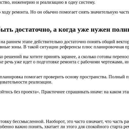
анство, инженерию и реализацию в одну систему.
о ходу ремонта. Но он обычно помогает снять значительную част
ыть достаточно, а когда уже нужен пол
 на раннем этапе действительно достаточно понять общий векто
овные зоны. В такой ситуации референсы плюс планировочная пр
ко решений вы хотите принять заранее, а сколько готовы перено
е речь уже идет о подготовке ремонта с рабочими чертежами, и
планировка помогает проверить основу пространства. Полный пр
овательности реализации.
ойтись без проекта». Практичнее спрашивать иначе: на каком эт
отовку бессмысленной. Наоборот, это часто означает, что часть 
собенно важно понять, хватает ли этого для спокойного старта р