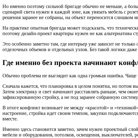
Но именно поэтому сильной бригаде обычно не меньше, а больш
сценарий света нужен в каждой зоне, как увязать мебель с розе
решения заранее не собраны, на объект переносится слишком м
На практике опытная бригада может подсказать, что технически
поэтому дизайн-проект квартиры нужен не как альтернатива стр
Это особенно заметно там, где интерьер уже зависит не только 
отделочных объемов и отдельных узлов. Без такой логики даж
Где именно без проекта начинают конф
Обычно проблема не выглядит как одна громкая ошибка. Чаще 
Сначала кажется, что планировка в целом понятна, но потом в
Затем электрику и свет начинают расставлять раньше, чем око
зафиксированную стройку, а не под заранее собранную систему
В итоге конфликт возникает не между «красотой» и «техникой
настроение, стройка идет своим темпом, закупки подключаются
вместе.
Именно здесь становится заметно, зачем нужен проектный слой
мебели и оборудования, потолков, освещения, выключателей, р