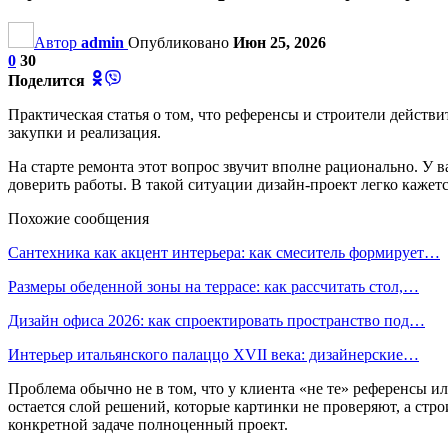
Автор
admin
Опубликовано
Июн 25, 2026
0
30
Поделится
Практическая статья о том, что референсы и строители действ
закупки и реализация.
На старте ремонта этот вопрос звучит вполне рационально. У 
доверить работы. В такой ситуации дизайн-проект легко каже
Похожие сообщения
Сантехника как акцент интерьера: как смеситель формирует…
Размеры обеденной зоны на террасе: как рассчитать стол,…
Дизайн офиса 2026: как спроектировать пространство под…
Интерьер итальянского палаццо XVII века: дизайнерские…
Проблема обычно не в том, что у клиента «не те» референсы и
остается слой решений, которые картинки не проверяют, а стр
конкретной задаче полноценный проект.