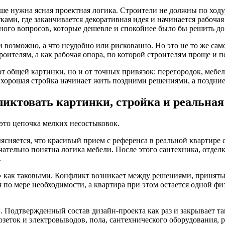
е нужна ясная проектная логика. Строители не должны по ходу 
тками, где заканчивается декоративная идея и начинается рабоча
ного вопросов, которые дешевле и спокойнее было бы решить до 
 возможно, а что неудобно или рискованно. Но это не то же сам
оителям, а как рабочая опора, по которой строителям проще и п
от общей картинки, но и от точных привязок: перегородок, мебел
е хорошая стройка начинает жить поздними решениями, а поздни
ликтовать картинки, стройка и реальная
это цепочка мелких несостыковок.
ыясняется, что красивый прием с референса в реальной квартир
нчательно понятна логика мебели. После этого сантехника, отде
.
» как таковыми. Конфликт возникает между решениями, принятым
 по мере необходимости, а квартира при этом остается одной фи
. Подтвержденный состав дизайн-проекта как раз и закрывает т
озеток и электровыводов, пола, сантехнического оборудования, 