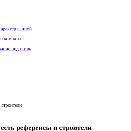
характер ванной
йн комнаты
вание под стиль
и строители
е есть референсы и строители