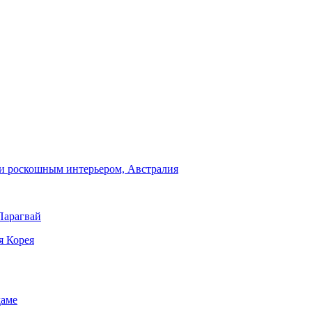
и роскошным интерьером, Австралия
Парагвай
я Корея
даме