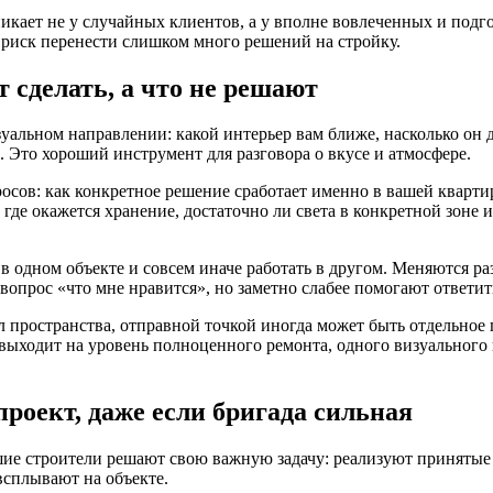
кает не у случайных клиентов, а у вполне вовлеченных и подгот
я риск перенести слишком много решений на стройку.
 сделать, а что не решают
уальном направлении: какой интерьер вам ближе, насколько он
. Это хороший инструмент для разговора о вкусе и атмосфере.
осов: как конкретное решение сработает именно в вашей кварти
и, где окажется хранение, достаточно ли света в конкретной зон
в одном объекте и совсем иначе работать в другом. Меняются р
прос «что мне нравится», но заметно слабее помогают ответить 
л пространства, отправной точкой иногда может быть отдельное
е выходит на уровень полноценного ремонта, одного визуальног
роект, даже если бригада сильная
шие строители решают свою важную задачу: реализуют принятые
всплывают на объекте.