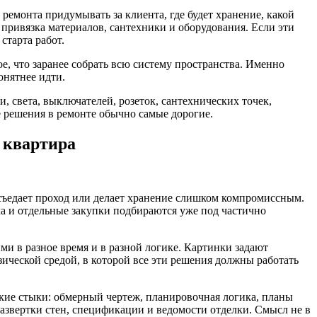
ремонта придумывать за клиента, где будет хранение, какой
я привязка материалов, сантехники и оборудования. Если эти
старта работ.
ое, что заранее собрать всю систему пространства. Именно
онятнее идти.
и, света, выключателей, розеток, сантехнических точек,
е решения в ремонте обычно самые дорогие.
 квартира
е съедает проход или делает хранение слишком компромиссным.
лка и отдельные закупки подбираются уже под частично
и в разное время и в разной логике. Картинки задают
зической средой, в которой все эти решения должны работать
акие стыки: обмерный чертеж, планировочная логика, планы
развертки стен, спецификации и ведомости отделки. Смысл не в