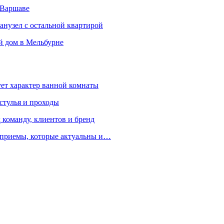
 Варшаве
санузел с остальной квартирой
й дом в Мельбурне
ует характер ванной комнаты
 стулья и проходы
 команду, клиентов и бренд
е приемы, которые актуальны и…