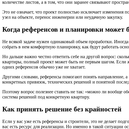
количестве листов, а в том, что они заранее связывают простр
Это не означает, что проект полностью исключает изменения п
узел на объекте, перенос инженерии или неудачную закупку.
Когда референсов и планировки может б
Не всякой задаче нужен одинаковый объем проработки. Иногда
собрать в нем комфортную планировку, как будут работать осн
Но дальше важно честно ответить себе на другой вопрос: сколь
квартиры, полный проект может быть не первым шагом. Если ж
одних референсов обычно уже не хватает.
Другими словами, референсы помогают понять направление, а 
конкретных привязок, технических решений и понятной послед
Поэтому вопрос полезнее ставить не так: «можно ли вообще об
система решений под конкретную квартиру.
Как принять решение без крайностей
Если у вас уже есть референсы и строители, это не делает подг
вас есть ресурс для реализации. Но именно в такой ситуации о