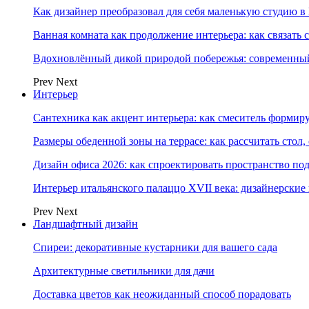
Как дизайнер преобразовал для себя маленькую студию в
Ванная комната как продолжение интерьера: как связать 
Вдохновлённый дикой природой побережья: современны
Prev
Next
Интерьер
Сантехника как акцент интерьера: как смеситель формир
Размеры обеденной зоны на террасе: как рассчитать стол,
Дизайн офиса 2026: как спроектировать пространство под
Интерьер итальянского палаццо XVII века: дизайнерски
Prev
Next
Ландшафтный дизайн
Спиреи: декоративные кустарники для вашего сада
Архитектурные светильники для дачи
Доставка цветов как неожиданный способ порадовать