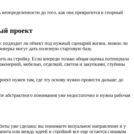
ь неопределенности до того, как она превратится в спорный
ный проект
р: подходит ли объект под нужный сценарий жизни, можно ли
оверка могут дать полезную стартовую базу.
сить на стройку. Если впереди только общая оценка потенциала
нженерией, мебелью, отделкой, светом и закупками, глубины
оект нужен там, где эту основу нужно провести дальше: до
апе абстрактного понимания уже недостаточно и нужна рабочая
работы уже сделана: вы понимаете визуальное направление и у
емонта или между идеей и стройкой все еще остается слишком