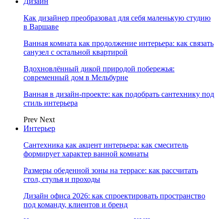
Дизайн
Как дизайнер преобразовал для себя маленькую студию
в Варшаве
Ванная комната как продолжение интерьера: как связать
санузел с остальной квартирой
Вдохновлённый дикой природой побережья:
современный дом в Мельбурне
Ванная в дизайн-проекте: как подобрать сантехнику под
стиль интерьера
Prev
Next
Интерьер
Сантехника как акцент интерьера: как смеситель
формирует характер ванной комнаты
Размеры обеденной зоны на террасе: как рассчитать
стол, стулья и проходы
Дизайн офиса 2026: как спроектировать пространство
под команду, клиентов и бренд