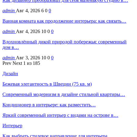
Как дизайнер преобразовал для себя маленькую студию в…
admin
Авг 4, 2026
6
0
0
Ванная комната как продолжение интерьера: как связать…
admin
Авг 4, 2026
10
0
0
Вдохновлённый дикой природой побережья: современный
дом в…
admin
Авг 3, 2026
10
0
0
Prev
Next
1 из 185
Дизайн
Бежевая элегантность в Швеции (75 кв. м)
Современный модернизм в дизайне стильной квартиры…
Кондиционер в интерьере: как разместить…
Яркий современный интерьер с видами на острове в…
Интерьер
Как выбрать стилевое направление для интерьера…