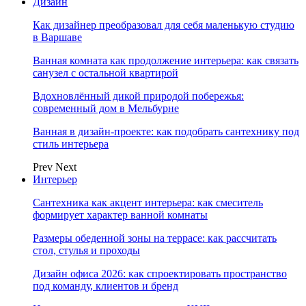
Дизайн
Как дизайнер преобразовал для себя маленькую студию
в Варшаве
Ванная комната как продолжение интерьера: как связать
санузел с остальной квартирой
Вдохновлённый дикой природой побережья:
современный дом в Мельбурне
Ванная в дизайн-проекте: как подобрать сантехнику под
стиль интерьера
Prev
Next
Интерьер
Сантехника как акцент интерьера: как смеситель
формирует характер ванной комнаты
Размеры обеденной зоны на террасе: как рассчитать
стол, стулья и проходы
Дизайн офиса 2026: как спроектировать пространство
под команду, клиентов и бренд