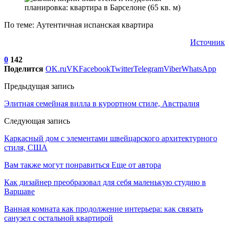
По теме: Аутентичная испанская квартира
Источник
0
142
Поделится
OK.ru
VK
Facebook
Twitter
Telegram
Viber
WhatsApp
Предыдущая запись
Элитная семейная вилла в курортном стиле, Австралия
Следующая запись
Каркасный дом с элементами швейцарского архитектурного
стиля, США
Вам также могут понравиться
Еще от автора
Как дизайнер преобразовал для себя маленькую студию в
Варшаве
Ванная комната как продолжение интерьера: как связать
санузел с остальной квартирой