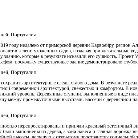
в 2019 году недалеко от приморской деревни Карвоейру, регион 
топают в зелени ухоженных садов, создавая привлекательные уе
зданию, которые в результате исказили его сущность. Проект Vi
льефом, поскольку существующее здание демонстрировало глубок
сохранить архитектурные следы старого дома. В результате реа
ной современной архитектурой, свежестью и комфортом. В ново
 нижний уровень. Деревянные ступени, выполненные в виде пл
ицу между промежуточными высотами. Бассейн с деревянной пал
лностью перепроектированы и приняли красивый эстетичный вид
с были выполнены из дерева, а зона навеса и главная дорожка
войной высоты, ведущую к открытому пространству социальной з