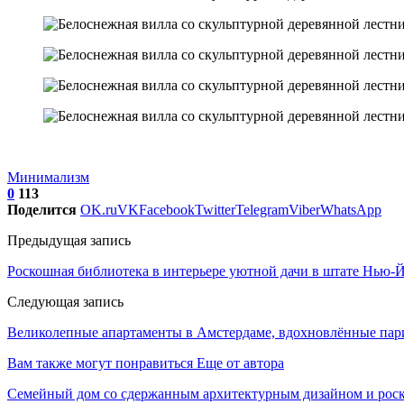
Минимализм
0
113
Поделится
OK.ru
VK
Facebook
Twitter
Telegram
Viber
WhatsApp
Предыдущая запись
Роскошная библиотека в интерьере уютной дачи в штате Нью-
Следующая запись
Великолепные апартаменты в Амстердаме, вдохновлённые па
Вам также могут понравиться
Еще от автора
Семейный дом со сдержанным архитектурным дизайном и рос