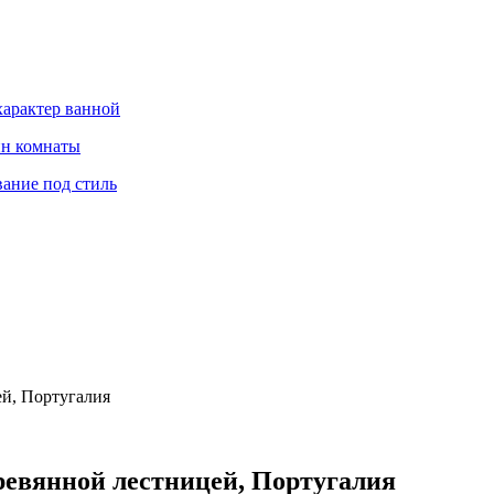
характер ванной
йн комнаты
вание под стиль
ей, Португалия
ревянной лестницей, Португалия