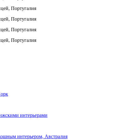
Йорк
рижскими интерьерами
кошным интерьером, Австралия