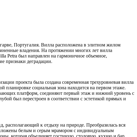
Алгарве, Португалия. Вилла расположена в элитном жилом
диненные владения. На протяжении многих лет вилла
lla Petra был направлен на гармоничное объемное,
ие признаки деградации.
лизации проекта была создана современная трехуровневая вилла
й планировке социальная зона находится на первом этаже.
авающих платформ, соединяют первый этаж и нижний уровень с
убой был перестроен в соответствии с эстетикой прямых и
, располагающий к отдыху на природе. Преобразилась вся
 выложены белым и серым мрамором с индивидуальным
оны, которая объединяет гостиную, столовую, кухню и бар.