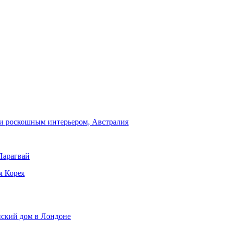
и роскошным интерьером, Австралия
Парагвай
я Корея
нский дом в Лондоне