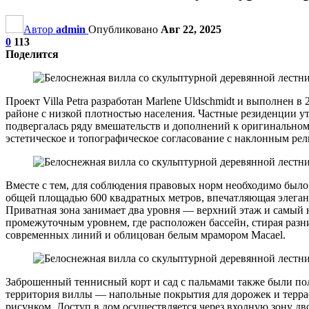
Автор
admin
Опубликовано
Авг 22, 2025
0
113
Поделится
Проект Villa Petra разработан Marlene Uldschmidt и выполнен 
районе с низкой плотностью населения. Частные резиденции у
подвергалась ряду вмешательств и дополнений к оригинальному 
эстетическое и топографическое согласование с наклонным ре
Вместе с тем, для соблюдения правовых норм необходимо было 
общей площадью 600 квадратных метров, впечатляющая элегант
Приватная зона занимает два уровня — верхний этаж и самый
промежуточным уровнем, где расположен бассейн, стирая разн
современных линий и облицован белым мрамором Macael.
Заброшенный теннисный корт и сад с пальмами также были по
территория виллы — напольные покрытия для дорожек и терра
рисунком. Доступ в дом осуществляется через входную зону д