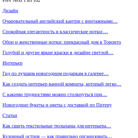
Prev
Next
1 из 162
Дизайн
Очаровательный английский кантри с винтажными…
Спокойная элегантность и классические нотки:…
Обои и женственные нотки: прекрасный дом в Торонто
Голубой и другие яркие краски в дизайне светлой…
Интерьер
Гид по лучшим новогодним подаркам в галерее…
Как создать интерьер ванной комнаты, который легко…
С какими трудностями можно столкнуться при…
Новогодние букеты и цветы с доставкой по Питеру
Статьи
Как сшить текстильные тюльпаны для интерьера…
Кухонный остров — как правильно организовать…