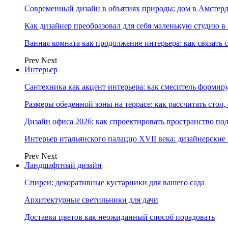
Современный дизайн в объятиях природы: дом в Амстер
Как дизайнер преобразовал для себя маленькую студию в
Ванная комната как продолжение интерьера: как связать 
Prev
Next
Интерьер
Сантехника как акцент интерьера: как смеситель формир
Размеры обеденной зоны на террасе: как рассчитать стол,
Дизайн офиса 2026: как спроектировать пространство под
Интерьер итальянского палаццо XVII века: дизайнерски
Prev
Next
Ландшафтный дизайн
Спиреи: декоративные кустарники для вашего сада
Архитектурные светильники для дачи
Доставка цветов как неожиданный способ порадовать