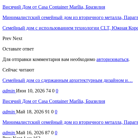
Висячий Дом от Casa Container Marília, Бразилия
Минималистский семейный дом из вторичного металла, Параг
Семейный дом с использованием технологии CLT, Южная Кор
Prev
Next
Оставьте ответ
Для отправки комментария вам необходимо
авторизоваться
.
Сейчас читают
Семейный дом со сдержанным архитектурным дизайном и…
admin
Июн 10, 2026
74
0
0
Висячий Дом от Casa Container Marília, Бразилия
admin
Май 18, 2026
91
0
0
Минималистский семейный дом из вторичного металла, Параг
admin
Май 16, 2026
87
0
0