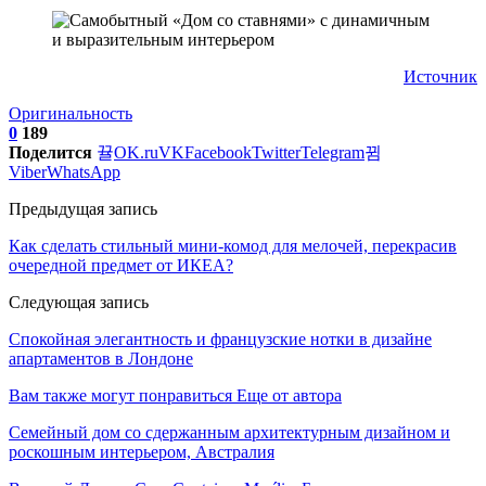
Источник
Оригинальность
0
189
Поделится
OK.ru
VK
Facebook
Twitter
Telegram
Viber
WhatsApp
Предыдущая запись
Как сделать стильный мини-комод для мелочей, перекрасив
очередной предмет от ИКЕА?
Следующая запись
Спокойная элегантность и французские нотки в дизайне
апартаментов в Лондоне
Вам также могут понравиться
Еще от автора
Семейный дом со сдержанным архитектурным дизайном и
роскошным интерьером, Австралия