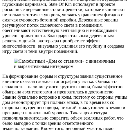
глубокими карнизами, State Of Kin использует в проекте
роскошные деревянные ставни-решетки, которые выполняют
не только эстетическую роль, являясь украшением фасадов и
смягчая суровость бетонной коробки. Деревянные экраны
регулируют поток солнечного света в помещения,
обеспечивают естественную вентиляцию и необходимый
уровень приватности. Благодаря стильным деревянным
решеткам дизайн экстерьера приобретает эффект
многослойности, визуально усиливая его глубину и создавая
игру света и тени внутри помещений.
На формирование формы и структуры здания существенное
влияние оказала сложная топография участка. Однако эта
сложность – наличие узкого крутого склона, была эффектно
обыграна архитекторами и превратилась в достоинство.
Здание буквально встроено в холм, поэтому со стороны улицы
дом демонстрирует три полных этажа, в то время как со
стороны внутреннего двора, нижний этаж утоплен в землю и
превращен в цокольный уровень. Такая архитектура
позволила значительно сократить объем земляных работ, что
было выгодно с точки зрения ответственного
землепользования. Кроме того, неровный участок помог