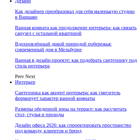
Дизайн
Как дизайнер преобразовал для себя маленькую студию
в Варшаве
Ванная комната как продолжение интерьера: как связать
санузел с остальной квартирой
Вдохновлённый дикой природой побережья:
современный дом в Мельбурне
Ванная в дизайн-проекте: как подобрать сантехнику под
стиль интерьера
Prev
Next
Интерьер
Сантехника как акцент интерьера: как смеситель
формирует характер ванной комнаты
Размеры обеденной зоны на террасе: как рассчитать
стол, стулья и проходы
Дизайн офиса 2026: как спроектировать пространство
под команду, клиентов и бренд