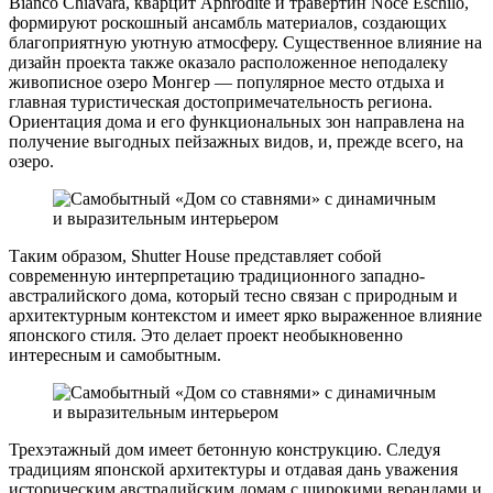
Bianco Chiavara, кварцит Aphrodite и травертин Noce Eschilo,
формируют роскошный ансамбль материалов, создающих
благоприятную уютную атмосферу. Существенное влияние на
дизайн проекта также оказало расположенное неподалеку
живописное озеро Монгер — популярное место отдыха и
главная туристическая достопримечательность региона.
Ориентация дома и его функциональных зон направлена на
получение выгодных пейзажных видов, и, прежде всего, на
озеро.
Таким образом, Shutter House представляет собой
современную интерпретацию традиционного западно-
австралийского дома, который тесно связан с природным и
архитектурным контекстом и имеет ярко выраженное влияние
японского стиля. Это делает проект необыкновенно
интересным и самобытным.
Трехэтажный дом имеет бетонную конструкцию. Следуя
традициям японской архитектуры и отдавая дань уважения
историческим австралийским домам с широкими верандами и