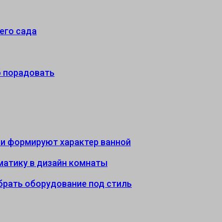
его сада
б порадовать
али формируют характер ванной
иматику в дизайн комнаты
ыбрать оборудование под стиль