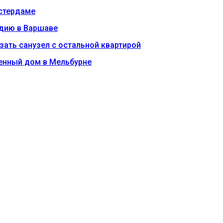
мстердаме
удию в Варшаве
зать санузел с остальной квартирой
енный дом в Мельбурне