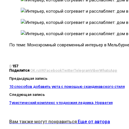
По теме: Монохромный современный интерьер в Мельбурн
0
157
Поделится
OK.ru
VK
Facebook
Twitter
Telegram
Viber
WhatsApp
Предыдущая запись
10 способов добавить уюта с помощью скандинавского стиля
Следующая запись
Туристический комплекс у подножия ледника, Норвегия
Вам также могут понравиться
Еще от автора