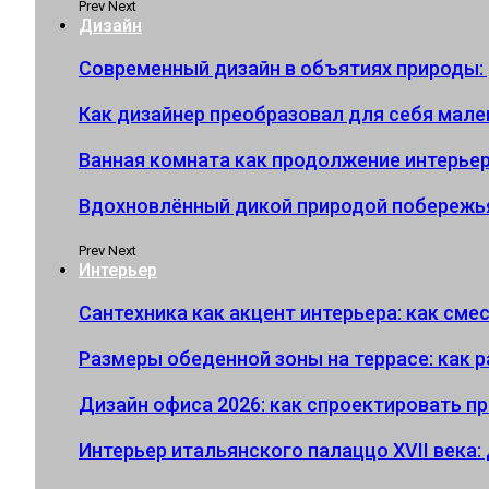
Prev
Next
Дизайн
Современный дизайн в объятиях природы:
Как дизайнер преобразовал для себя мал
Ванная комната как продолжение интерьера
Вдохновлённый дикой природой побережь
Prev
Next
Интерьер
Сантехника как акцент интерьера: как см
Размеры обеденной зоны на террасе: как р
Дизайн офиса 2026: как спроектировать п
Интерьер итальянского палаццо XVII века