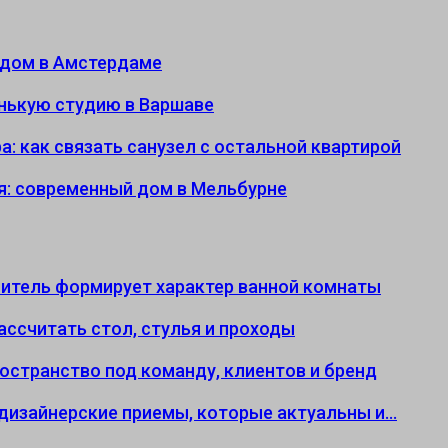
 дом в Амстердаме
енькую студию в Варшаве
: как связать санузел с остальной квартирой
я: современный дом в Мельбурне
еситель формирует характер ванной комнаты
ассчитать стол, стулья и проходы
ространство под команду, клиентов и бренд
: дизайнерские приемы, которые актуальны и…