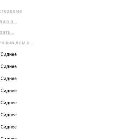
мстердаме
удию в…
язать…
енный дом в…