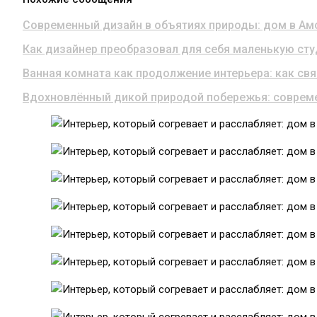
Современный дизайн в объятиях природы: дом в А
Как дизайнер преобразовал для себя маленькую ст
Ванная комната как продолжение интерьера: как св
Вдохновлённый дикой природой побережья: соврем