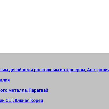
ным дизайном и роскошным интерьером, Австрали
зилия
ого металла, Парагвай
ии CLT, Южная Корея