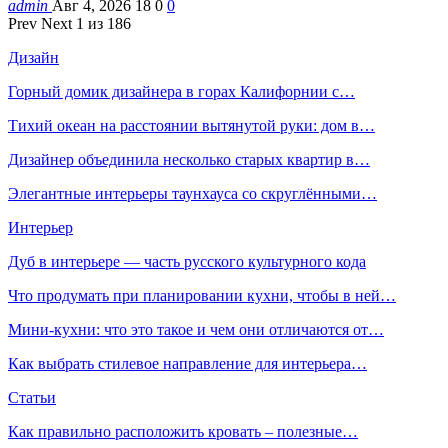
admin
Авг 4, 2026
18
0
0
Prev
Next
1 из 186
Дизайн
Горный домик дизайнера в горах Калифорнии с…
Тихий океан на расстоянии вытянутой руки: дом в…
Дизайнер объединила несколько старых квартир в…
Элегантные интерьеры таунхауса со скруглёнными…
Интерьер
Дуб в интерьере — часть русского культурного кода
Что продумать при планировании кухни, чтобы в ней…
Мини-кухни: что это такое и чем они отличаются от…
Как выбрать стилевое направление для интерьера…
Статьи
Как правильно расположить кровать – полезные…