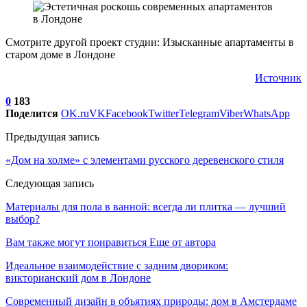
Смотрите другой проект студии: Изысканные апартаменты в
старом доме в Лондоне
Источник
0
183
Поделится
OK.ru
VK
Facebook
Twitter
Telegram
Viber
WhatsApp
Предыдущая запись
«Дом на холме» с элементами русского деревенского стиля
Следующая запись
Материалы для пола в ванной: всегда ли плитка — лучший
выбор?
Вам также могут понравиться
Еще от автора
Идеальное взаимодействие с задним двориком:
викторианский дом в Лондоне
Современный дизайн в объятиях природы: дом в Амстердаме