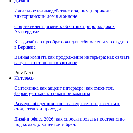
Дизайн
Идеальное взаимодействие с задним двориком:
викторианский дом в Лондоне
Современный дизайн в объятиях природы: дом в
Амстердаме
Как дизайнер преобразовал для себя маленькую студию
в Варшаве
Ванная комната как продолжение интерьера: как связать
санузел с остальной квартирой
Prev
Next
Интерьер
Сантехника как акцент интерьера: как смеситель
формирует характер ванной комнаты
Размеры обеденной зоны на террасе: как рассчитать
стол, стулья и проходы
Дизайн офиса 2026: как спроектировать пространство
под команду, клиентов и бренд