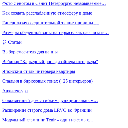
Фото с енотом в Санкт-Петербурге: незабываемые…
Как создать расслабленную атмосферу в доме
Гиперплазия соединительной ткани: причины,…
Размеры обеденной зоны на террасе: как рассчитать…
Статьи
Выбор смесителя для ванны
Вебинар “Карьерный рост дизайнера интерьера”
Японский стиль интерьера квартиры
Спальня в бирюзовых тонах (+25 интерьеров)
Архитектура
Современный дом с гибким функциональным…
Расширение старого дома LRVO во Франции
Модульный глэмпинг Tenir – один из самых…