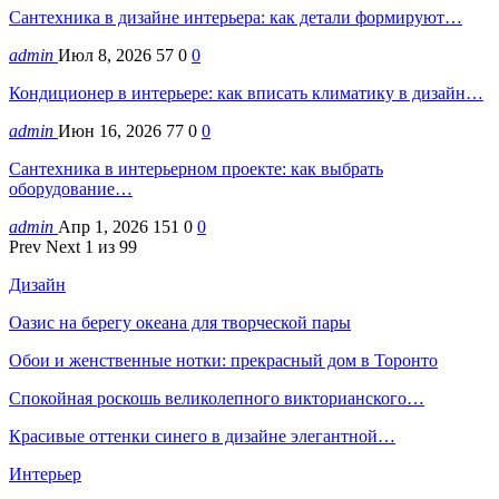
Сантехника в дизайне интерьера: как детали формируют…
admin
Июл 8, 2026
57
0
0
Кондиционер в интерьере: как вписать климатику в дизайн…
admin
Июн 16, 2026
77
0
0
Сантехника в интерьерном проекте: как выбрать
оборудование…
admin
Апр 1, 2026
151
0
0
Prev
Next
1 из 99
Дизайн
Оазис на берегу океана для творческой пары
Обои и женственные нотки: прекрасный дом в Торонто
Спокойная роскошь великолепного викторианского…
Красивые оттенки синего в дизайне элегантной…
Интерьер