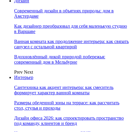
Дизайн
Современный дизайн в объятиях природы: дом в
Амстердаме
Как дизайнер преобразовал для себя маленькую студию
в Варшаве
Ванная комната как продолжение интерьера: как связать
санузел с остальной квартирой
Вдохновлённый дикой природой побережья:
современный дом в Мельбурне
Prev
Next
Интерьер
Сантехника как акцент интерьера: как смеситель
формирует характер ванной комнаты
Размеры обеденной зоны на террасе: как рассчитать
стол, стулья и проходы
Дизайн офиса 2026: как спроектировать пространство
под команду, клиентов и бренд