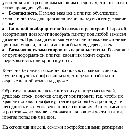
устойчивой к агрессивным моющим средствам, что позволяет
легко проводить уборку.
Безопасность
. Немаленькая цена плитки обусловлена
экологичностью: для производства используется натуральное
сырье.
Большой выбор цветовой гаммы и размеров
. Широкий
ассортимент позволяет подобрать плитку под любой замысел
дизайнера. Производители выпускают не только однотонные
цветные модели, но и с имитацией камня, дерева, стекла.
Возможность замаскировать неровные стены
. В отличие
от крупноформатной плитки, кабанчик может скрыть
шероховатость или кривизну стен.
Конечно, без недостатков не обошлось: сложный монтаж
лучше поручить профессионалам, что делает работы по
отделке ванной комнаты дороже.
Обратите внимание: всю сантехнику в виде смесителей,
душевых стоек, полочек следует монтировать так, чтобы их
края не попадали на фаску, иначе приборы быстро придут в
негодность из-за «подвешенного» состояния. Это же касается
и розеток — их лучше располагать на ровной части плитки,
избегая попадания на шов.
На сегодняшний день самыми востребованными размерами