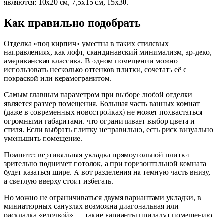
являются: 10х20 см, 7,5х15 см, 15х30.
Как правильно подобрать
Отделка «под кирпич» уместна в таких стилевых
направлениях, как лофт, скандинавский минимализм, ар-деко,
американская классика. В одном помещении можно
использовать несколько оттенков плитки, сочетать её с
покраской или керамогранитом.
Самым главным параметром при выборе любой отделки
является размер помещения. Большая часть ванных комнат
(даже в современных новостройках) не может похвастаться
огромными габаритами, что ограничивает выбор цвета и
стиля. Если выбрать плитку неправильно, есть риск визуально
уменьшить помещение.
Помните: вертикальная укладка прямоугольной плитки
зрительно поднимет потолок, а при горизонтальной комната
будет казаться шире. А вот разделения на темную часть внизу,
а светлую вверху стоит избегать.
Но можно не ограничиваться двумя вариантами укладки, в
миниатюрных санузлах возможна диагональная или
раскладка «елочкой» — такие варианты придадут помещению