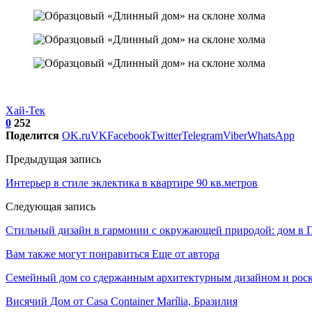
Хай-Тек
0
252
Поделится
OK.ru
VK
Facebook
Twitter
Telegram
Viber
WhatsApp
Предыдущая запись
Интерьер в стиле эклектика в квартире 90 кв.метров
Следующая запись
Стильный дизайн в гармонии с окружающей природой: дом в 
Вам также могут понравиться
Еще от автора
Семейный дом со сдержанным архитектурным дизайном и рос
Висячий Дом от Casa Container Marília, Бразилия