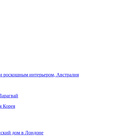
и роскошным интерьером, Австралия
Парагвай
я Корея
нский дом в Лондоне