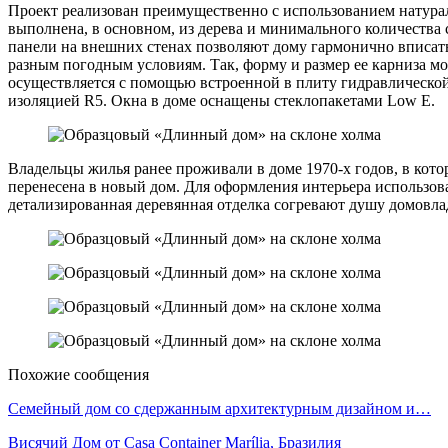
Проект реализован преимущественно с использованием натура
выполнена, в основном, из дерева и минимального количества 
панели на внешних стенах позволяют дому гармонично вписать
разным погодным условиям. Так, форму и размер ее карниза мо
осуществляется с помощью встроенной в плиту гидравлической
изоляцией R5. Окна в доме оснащены стеклопакетами Low E.
Владельцы жилья ранее проживали в доме 1970-х годов, в ко
перенесена в новый дом. Для оформления интерьера использова
детализированная деревянная отделка согревают душу домовл
Похожие сообщения
Семейный дом со сдержанным архитектурным дизайном и…
Висячий Дом от Casa Container Marília, Бразилия