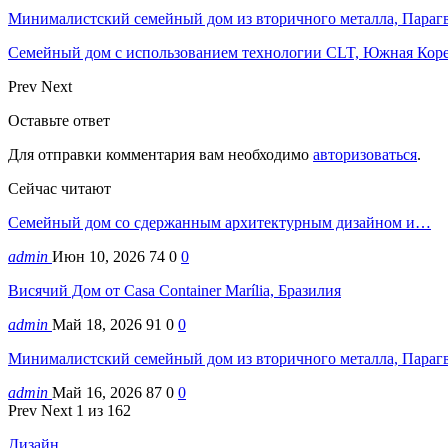
Минималистский семейный дом из вторичного металла, Параг
Семейный дом с использованием технологии CLT, Южная Кор
Prev
Next
Оставьте ответ
Для отправки комментария вам необходимо
авторизоваться
.
Сейчас читают
Семейный дом со сдержанным архитектурным дизайном и…
admin
Июн 10, 2026
74
0
0
Висячий Дом от Casa Container Marília, Бразилия
admin
Май 18, 2026
91
0
0
Минималистский семейный дом из вторичного металла, Параг
admin
Май 16, 2026
87
0
0
Prev
Next
1 из 162
Дизайн