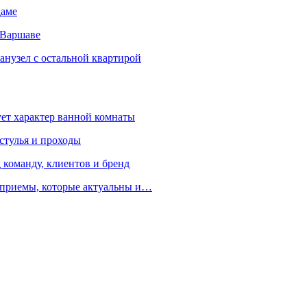
даме
 Варшаве
санузел с остальной квартирой
ует характер ванной комнаты
 стулья и проходы
 команду, клиентов и бренд
е приемы, которые актуальны и…