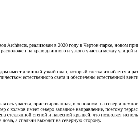
n Architects, реализован в 2020 году в Чертон-парке, новом пр
сположен на краю длинного и узкого участка между улицей и з
 дом имеет длинный узкий план, который слегка изгибается и р
ичеством естественного света и обеспечены естественной венти
я ось участка, ориентированная, в основном, на север и немно
ер с холмов имеет северо-западное направление, поэтому террас
на стеклянной стеной и навесной крышей, что позволяет исполь
дома, а спальни выходят на северную сторону.