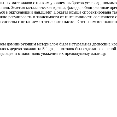
льных материалов с низким уровнем выбросов углерода, помимо
стали. Зеленая металлическая крыша, фасады, облицованные дре
ся в окружающий ландшафт. Покатая крыша спроектирована таки
жно регулировать в зависимости от интенсивности солнечного св
 системы с питанием от теплового насоса. Стены имеют толщин
тором доминирующим материалом была натуральная древесина кр
лось дерево эвкалипта Saligna, а потолок был отделан крашено
адельцев и отдают дань уважения их предыдущему жилищу.