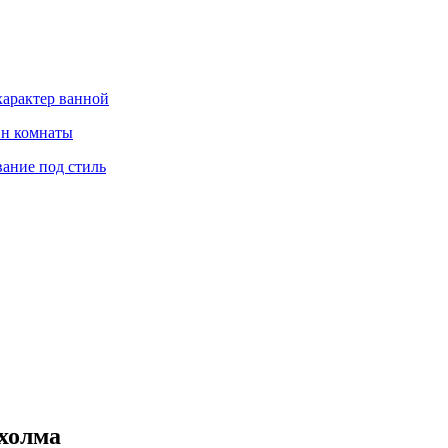
характер ванной
йн комнаты
вание под стиль
холма