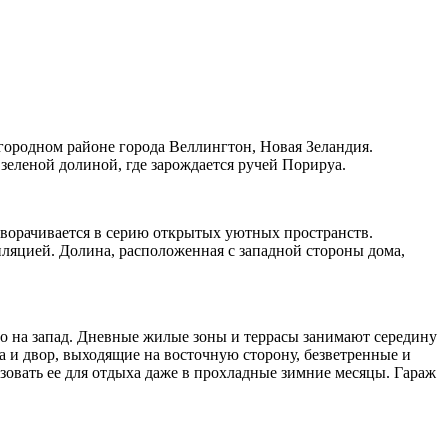
игородном районе города Веллингтон, Новая Зеландия.
еленой долиной, где зарождается ручей Порируа.
азворачивается в серию открытых уютных пространств.
ляцией. Долина, расположенная с западной стороны дома,
го на запад. Дневные жилые зоны и террасы занимают середину
а и двор, выходящие на восточную сторону, безветренные и
зовать ее для отдыха даже в прохладные зимние месяцы. Гараж