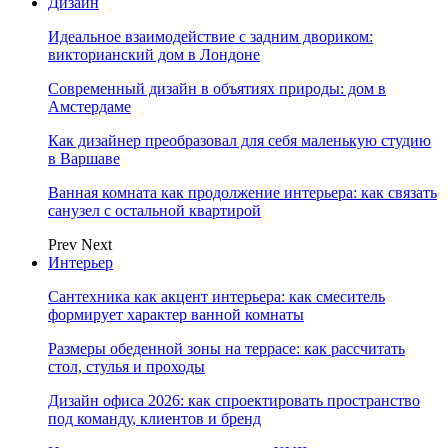
Дизайн
Идеальное взаимодействие с задним двориком:
викторианский дом в Лондоне
Современный дизайн в объятиях природы: дом в
Амстердаме
Как дизайнер преобразовал для себя маленькую студию
в Варшаве
Ванная комната как продолжение интерьера: как связать
санузел с остальной квартирой
Prev
Next
Интерьер
Сантехника как акцент интерьера: как смеситель
формирует характер ванной комнаты
Размеры обеденной зоны на террасе: как рассчитать
стол, стулья и проходы
Дизайн офиса 2026: как спроектировать пространство
под команду, клиентов и бренд