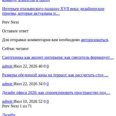
Интерьер итальянского палаццо XVII века: дизайнерские
приемы, которые актуальны и…
Prev
Next
Оставьте ответ
Для отправки комментария вам необходимо
авторизоваться
.
Сейчас читают
Сантехника как акцент интерьера: как смеситель формирует…
admin
Июл 22, 2026
40
0
0
Размеры обеденной зоны на террасе: как рассчитать стол,…
admin
Июл 22, 2026
34
0
0
Дизайн офиса 2026: как спроектировать пространство под…
admin
Июл 10, 2026
52
0
0
Prev
Next
1 из 71
Дизайн