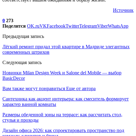
Источник
0
273
Поделится
OK.ru
VK
Facebook
Twitter
Telegram
Viber
WhatsApp
Предыдущая запись
Лёгкий ремонт придал этой квартире в Мадриде элегантных
современных штрихов
Следующая запись
Новинки Milan Design Week и Salone del Mobile — выбор
BasicDecor
Вам также могут понравиться
Еще от автора
Сантехника как акцент интерьера: как смеситель формирует
характер ванной комнаты
Размеры обеденной зоны на террасе: как рассчитать стол,
стулья и проходы
Дизайн офиса 2026: как спроектировать пространство под
команду, клиентов и бренд