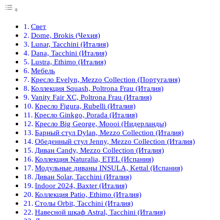
Свет
Dome, Brokis (Чехия)
Lunar, Tacchini (Италия)
Dana, Tacchini (Италия)
Lustra, Ethimo (Италия)
Мебель
Кресло Evelyn, Mezzo Collection (Португалия)
Коллекция Squash, Poltrona Frau (Италия)
Vanity Fair XC, Poltrona Frau (Италия)
Кресло Figura, Rubelli (Италия)
Кресло Ginkgo, Porada (Италия)
Кресло Big George, Moooi (Нидерланды)
Барный стул Dylan, Mezzo Collection (Италия)
Обеденный стул Jenny, Mezzo Collection (Италия)
Диван Candy, Mezzo Collection (Италия)
Коллекция Naturalia, ETEL (Испания)
Модульные диваны INSULA, Kettal (Испания)
Диван Solar, Tacchini (Италия)
Indoor 2024, Baxter (Италия)
Коллекция Patio, Ethimo (Италия)
Столы Orbit, Tacchini (Италия)
Навесной шкаф Astral, Tacchini (Италия)