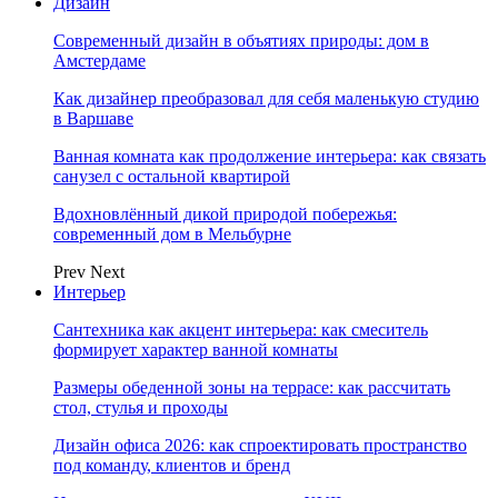
Дизайн
Современный дизайн в объятиях природы: дом в
Амстердаме
Как дизайнер преобразовал для себя маленькую студию
в Варшаве
Ванная комната как продолжение интерьера: как связать
санузел с остальной квартирой
Вдохновлённый дикой природой побережья:
современный дом в Мельбурне
Prev
Next
Интерьер
Сантехника как акцент интерьера: как смеситель
формирует характер ванной комнаты
Размеры обеденной зоны на террасе: как рассчитать
стол, стулья и проходы
Дизайн офиса 2026: как спроектировать пространство
под команду, клиентов и бренд