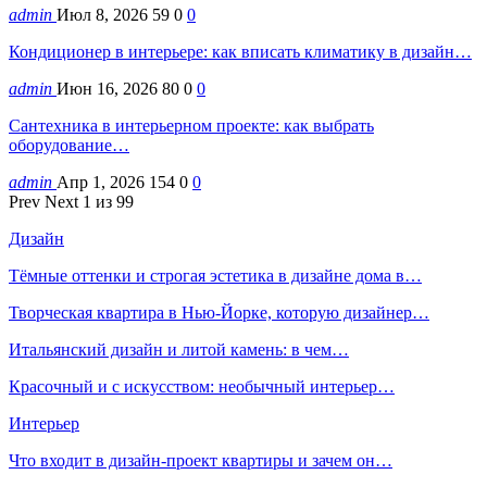
admin
Июл 8, 2026
59
0
0
Кондиционер в интерьере: как вписать климатику в дизайн…
admin
Июн 16, 2026
80
0
0
Сантехника в интерьерном проекте: как выбрать
оборудование…
admin
Апр 1, 2026
154
0
0
Prev
Next
1 из 99
Дизайн
Тёмные оттенки и строгая эстетика в дизайне дома в…
Творческая квартира в Нью-Йорке, которую дизайнер…
Итальянский дизайн и литой камень: в чем…
Красочный и с искусством: необычный интерьер…
Интерьер
Что входит в дизайн-проект квартиры и зачем он…