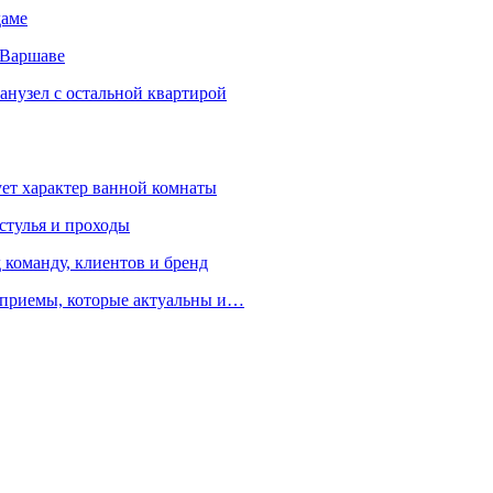
даме
 Варшаве
санузел с остальной квартирой
ует характер ванной комнаты
 стулья и проходы
 команду, клиентов и бренд
е приемы, которые актуальны и…