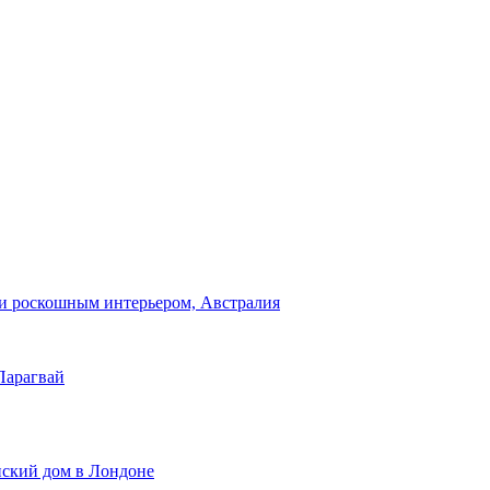
и роскошным интерьером, Австралия
Парагвай
нский дом в Лондоне