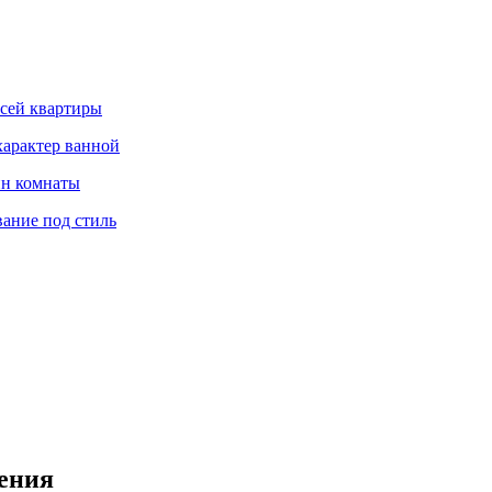
всей квартиры
характер ванной
йн комнаты
вание под стиль
ения