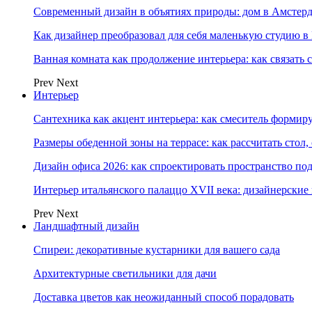
Современный дизайн в объятиях природы: дом в Амстер
Как дизайнер преобразовал для себя маленькую студию в
Ванная комната как продолжение интерьера: как связать 
Prev
Next
Интерьер
Сантехника как акцент интерьера: как смеситель формир
Размеры обеденной зоны на террасе: как рассчитать стол,
Дизайн офиса 2026: как спроектировать пространство под
Интерьер итальянского палаццо XVII века: дизайнерски
Prev
Next
Ландшафтный дизайн
Спиреи: декоративные кустарники для вашего сада
Архитектурные светильники для дачи
Доставка цветов как неожиданный способ порадовать