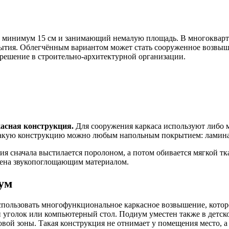
ой минимум 15 см и занимающий немалую площадь. В многокварт
ытия. Облегчённым вариантом может стать сооруженное возвыше
решение в строительно-архитектурной организации.
асная конструкция.
Для сооружения каркаса используют либо м
такую конструкцию можно любым напольным покрытием: ламинато
ия сначала выстилается поролоном, а потом обивается мягкой т
лнена звукопоглощающим материалом.
иум
спользовать многофункциональное каркасное возвышение, котор
голок или компьютерный стол. Подиум уместен также в детской
вой зоны. Такая конструкция не отнимает у помещения место, а 