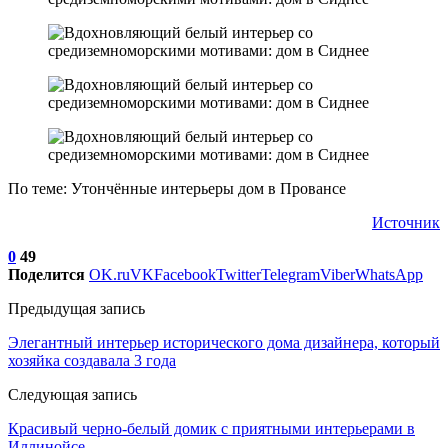
По теме: Утончённые интерьеры дом в Провансе
Источник
0
49
Поделится
OK.ru
VK
Facebook
Twitter
Telegram
Viber
WhatsApp
Предыдущая запись
Элегантный интерьер исторического дома дизайнера, который
хозяйка создавала 3 года
Следующая запись
Красивый черно-белый домик с приятными интерьерами в
Иллинойсе