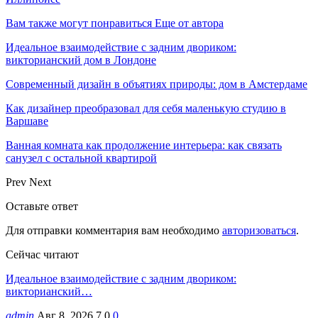
Вам также могут понравиться
Еще от автора
Идеальное взаимодействие с задним двориком:
викторианский дом в Лондоне
Современный дизайн в объятиях природы: дом в Амстердаме
Как дизайнер преобразовал для себя маленькую студию в
Варшаве
Ванная комната как продолжение интерьера: как связать
санузел с остальной квартирой
Prev
Next
Оставьте ответ
Для отправки комментария вам необходимо
авторизоваться
.
Сейчас читают
Идеальное взаимодействие с задним двориком:
викторианский…
admin
Авг 8, 2026
7
0
0