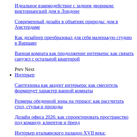
Идеальное взаимодействие с задним двориком:
викторианский дом в Лондоне
Современный дизайн в объятиях природы: дом в
Амстердаме
Как дизайнер преобразовал для себя маленькую студию
в Варшаве
Ванная комната как продолжение интерьера: как связать
санузел с остальной квартирой
Prev
Next
Интерьер
Сантехника как акцент интерьера: как смеситель
формирует характер ванной комнаты
Размеры обеденной зоны на террасе: как рассчитать
стол, стулья и проходы
Дизайн офиса 2026: как спроектировать пространство
под команду, клиентов и бренд
Интерьер итальянского палаццо XVII века: