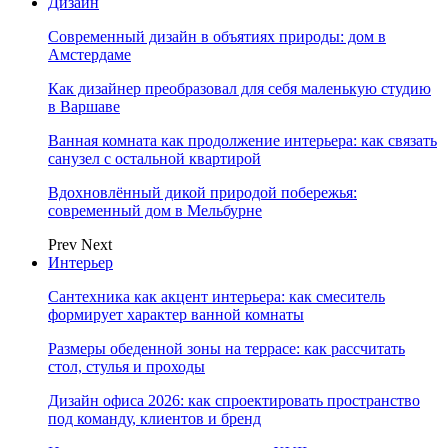
Дизайн
Современный дизайн в объятиях природы: дом в
Амстердаме
Как дизайнер преобразовал для себя маленькую студию
в Варшаве
Ванная комната как продолжение интерьера: как связать
санузел с остальной квартирой
Вдохновлённый дикой природой побережья:
современный дом в Мельбурне
Prev
Next
Интерьер
Сантехника как акцент интерьера: как смеситель
формирует характер ванной комнаты
Размеры обеденной зоны на террасе: как рассчитать
стол, стулья и проходы
Дизайн офиса 2026: как спроектировать пространство
под команду, клиентов и бренд