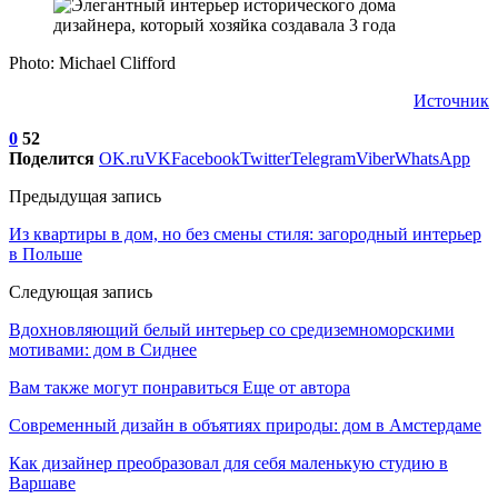
Photo: Michael Clifford
Источник
0
52
Поделится
OK.ru
VK
Facebook
Twitter
Telegram
Viber
WhatsApp
Предыдущая запись
Из квартиры в дом, но без смены стиля: загородный интерьер
в Польше
Следующая запись
Вдохновляющий белый интерьер со средиземноморскими
мотивами: дом в Сиднее
Вам также могут понравиться
Еще от автора
Современный дизайн в объятиях природы: дом в Амстердаме
Как дизайнер преобразовал для себя маленькую студию в
Варшаве