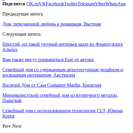
Поделится
OK.ru
VK
Facebook
Twitter
Telegram
Viber
WhatsApp
Предыдущая запись
Дом, передающий любовь к ромашкам, Вьетнам
Следующая запись
Простой, но такой уютный интерьер шале во Французских
Альпах
Вам также могут понравиться
Еще от автора
Семейный дом со сдержанным архитектурным дизайном и
роскошным интерьером, Австралия
Висячий Дом от Casa Container Marília, Бразилия
Минималистский семейный дом из вторичного металла,
Парагвай
Семейный дом с использованием технологии CLT, Южная
Корея
Prev
Next