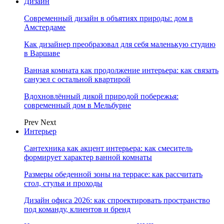
Дизайн
Современный дизайн в объятиях природы: дом в
Амстердаме
Как дизайнер преобразовал для себя маленькую студию
в Варшаве
Ванная комната как продолжение интерьера: как связать
санузел с остальной квартирой
Вдохновлённый дикой природой побережья:
современный дом в Мельбурне
Prev
Next
Интерьер
Сантехника как акцент интерьера: как смеситель
формирует характер ванной комнаты
Размеры обеденной зоны на террасе: как рассчитать
стол, стулья и проходы
Дизайн офиса 2026: как спроектировать пространство
под команду, клиентов и бренд