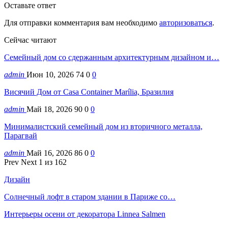
Оставьте ответ
Для отправки комментария вам необходимо
авторизоваться
.
Сейчас читают
Семейный дом со сдержанным архитектурным дизайном и…
admin
Июн 10, 2026
74
0
0
Висячий Дом от Casa Container Marília, Бразилия
admin
Май 18, 2026
90
0
0
Минималистский семейный дом из вторичного металла,
Парагвай
admin
Май 16, 2026
86
0
0
Prev
Next
1 из 162
Дизайн
Солнечный лофт в старом здании в Париже со…
Интерьеры осени от декоратора Linnea Salmen