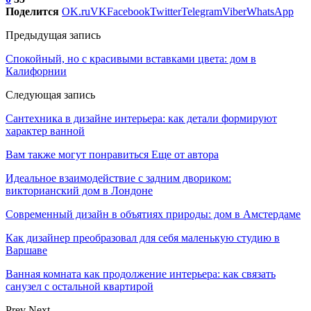
Поделится
OK.ru
VK
Facebook
Twitter
Telegram
Viber
WhatsApp
Предыдущая запись
Спокойный, но с красивыми вставками цвета: дом в
Калифорнии
Следующая запись
Сантехника в дизайне интерьера: как детали формируют
характер ванной
Вам также могут понравиться
Еще от автора
Идеальное взаимодействие с задним двориком:
викторианский дом в Лондоне
Современный дизайн в объятиях природы: дом в Амстердаме
Как дизайнер преобразовал для себя маленькую студию в
Варшаве
Ванная комната как продолжение интерьера: как связать
санузел с остальной квартирой
Prev
Next