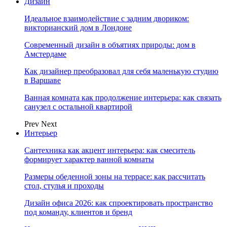
Дизайн
Идеальное взаимодействие с задним двориком:
викторианский дом в Лондоне
Современный дизайн в объятиях природы: дом в
Амстердаме
Как дизайнер преобразовал для себя маленькую студию
в Варшаве
Ванная комната как продолжение интерьера: как связать
санузел с остальной квартирой
Prev
Next
Интерьер
Сантехника как акцент интерьера: как смеситель
формирует характер ванной комнаты
Размеры обеденной зоны на террасе: как рассчитать
стол, стулья и проходы
Дизайн офиса 2026: как спроектировать пространство
под команду, клиентов и бренд