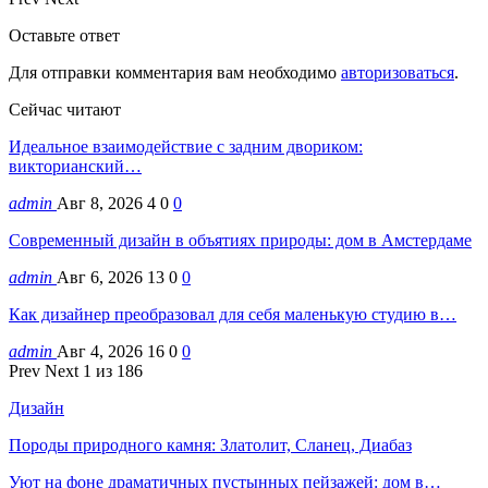
Оставьте ответ
Для отправки комментария вам необходимо
авторизоваться
.
Сейчас читают
Идеальное взаимодействие с задним двориком:
викторианский…
admin
Авг 8, 2026
4
0
0
Современный дизайн в объятиях природы: дом в Амстердаме
admin
Авг 6, 2026
13
0
0
Как дизайнер преобразовал для себя маленькую студию в…
admin
Авг 4, 2026
16
0
0
Prev
Next
1 из 186
Дизайн
Породы природного камня: Златолит, Сланец, Диабаз
Уют на фоне драматичных пустынных пейзажей: дом в…