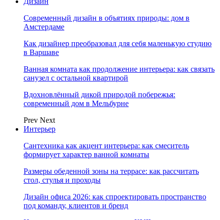
Дизайн
Современный дизайн в объятиях природы: дом в
Амстердаме
Как дизайнер преобразовал для себя маленькую студию
в Варшаве
Ванная комната как продолжение интерьера: как связать
санузел с остальной квартирой
Вдохновлённый дикой природой побережья:
современный дом в Мельбурне
Prev
Next
Интерьер
Сантехника как акцент интерьера: как смеситель
формирует характер ванной комнаты
Размеры обеденной зоны на террасе: как рассчитать
стол, стулья и проходы
Дизайн офиса 2026: как спроектировать пространство
под команду, клиентов и бренд