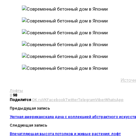
Источн
Лофты
0
98
Поделится
OK.ru
VK
Facebook
Twitter
Telegram
Viber
WhatsApp
Предыдущая запись
Уютная американскаяа дача с коллекцией абстрактного искусст
Следующая запись
Впечатляющая высота потолков и живые растения: лофт