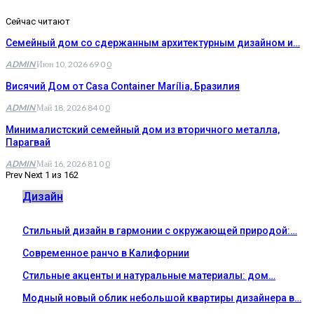
Сейчас читают
Семейный дом со сдержанным архитектурным дизайном и…
ADMIN
Июн 10, 2026
69
0
0
Висячий Дом от Casa Container Marília, Бразилия
ADMIN
Май 18, 2026
84
0
0
Минималистский семейный дом из вторичного металла,
Парагвай
ADMIN
Май 16, 2026
81
0
0
Prev
Next
1 из 162
Дизайн
Стильный дизайн в гармонии с окружающей природой:…
Современное ранчо в Калифорнии
Стильные акценты и натуральные материалы: дом…
Модный новый облик небольшой квартиры дизайнера в…