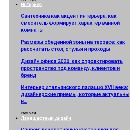
Интерьер
Сантехника как акцент интерьера: как
смеситель формирует характер ванной
комнаты
Размеры обеденной зоны на террасе: как
рассчитать стол, стулья и проходы
Дизайн офиса 2026: как спроектировать
пространство под команду, клиентов и
бренд
Интерьер итальянского палаццо XVII века:
дизайнерские приемы, которые актуальны
и…
Prev
Next
Ландшафтный дизайн
Спиреи: декоративные кустарники для