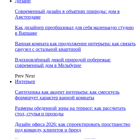
Дизайн
Современный дизайн в объятиях природы: дом в
Амстердаме
Как дизайнер преобразовал для себя маленькую студию
в Варшаве
Ванная комната как продолжение интерьера: как связать
санузел с остальной квартирой
Вдохновлённый дикой природой побережья:
современный дом в Мельбурне
Prev
Next
Интерьер
Сантехника как акцент интерьера: как смеситель
формирует характер ванной комнаты
Размеры обеденной зоны на террасе: как рассчитать
стол, стулья и проходы
Дизайн офиса 2026: как спроектировать пространство
под команду, клиентов и бренд