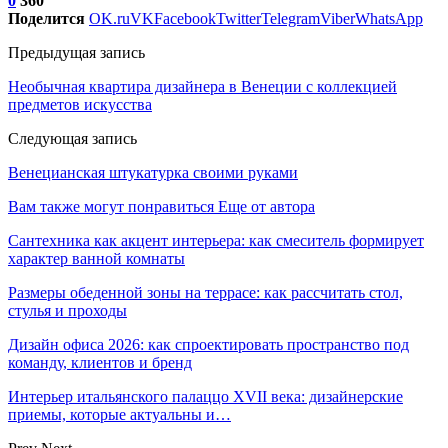
0
360
Поделится
OK.ru
VK
Facebook
Twitter
Telegram
Viber
WhatsApp
Предыдущая запись
Необычная квартира дизайнера в Венеции с коллекцией
предметов искусства
Следующая запись
Венецианская штукатурка своими руками
Вам также могут понравиться
Еще от автора
Сантехника как акцент интерьера: как смеситель формирует
характер ванной комнаты
Размеры обеденной зоны на террасе: как рассчитать стол,
стулья и проходы
Дизайн офиса 2026: как спроектировать пространство под
команду, клиентов и бренд
Интерьер итальянского палаццо XVII века: дизайнерские
приемы, которые актуальны и…