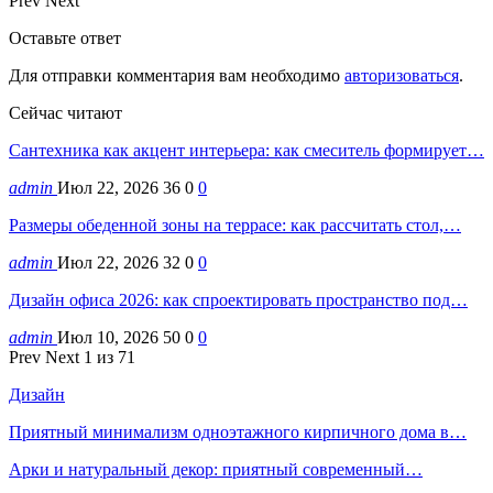
Prev
Next
Оставьте ответ
Для отправки комментария вам необходимо
авторизоваться
.
Сейчас читают
Сантехника как акцент интерьера: как смеситель формирует…
admin
Июл 22, 2026
36
0
0
Размеры обеденной зоны на террасе: как рассчитать стол,…
admin
Июл 22, 2026
32
0
0
Дизайн офиса 2026: как спроектировать пространство под…
admin
Июл 10, 2026
50
0
0
Prev
Next
1 из 71
Дизайн
Приятный минимализм одноэтажного кирпичного дома в…
Арки и натуральный декор: приятный современный…