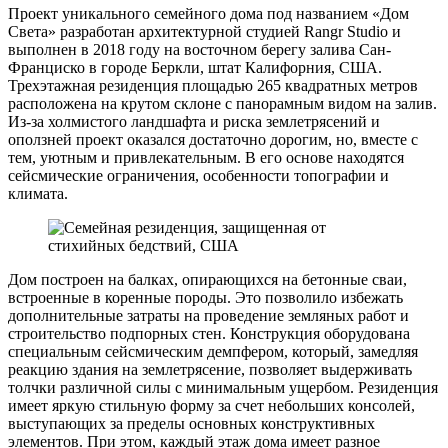
Проект уникального семейного дома под названием «Дом
Света» разработан архитектурной студией Rangr Studio и
выполнен в 2018 году на восточном берегу залива Сан-
Франциско в городе Беркли, штат Калифорния, США.
Трехэтажная резиденция площадью 265 квадратных метров
расположена на крутом склоне с панорамным видом на залив.
Из-за холмистого ландшафта и риска землетрясений и
оползней проект оказался достаточно дорогим, но, вместе с
тем, уютным и привлекательным. В его основе находятся
сейсмические ограничения, особенности топографии и
климата.
Дом построен на балках, опирающихся на бетонные сваи,
встроенные в коренные породы. Это позволило избежать
дополнительные затраты на проведение земляных работ и
строительство подпорных стен. Конструкция оборудована
специальным сейсмическим демпфером, который, замедляя
реакцию здания на землетрясение, позволяет выдерживать
толчки различной силы с минимальным ущербом. Резиденция
имеет яркую стильную форму за счет небольших консолей,
выступающих за пределы основных конструктивных
элементов. При этом, каждый этаж дома имеет разное