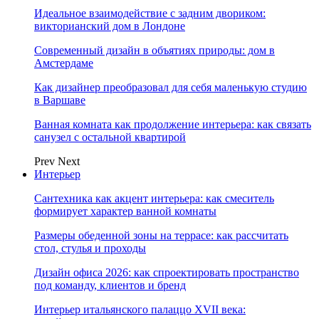
Идеальное взаимодействие с задним двориком:
викторианский дом в Лондоне
Современный дизайн в объятиях природы: дом в
Амстердаме
Как дизайнер преобразовал для себя маленькую студию
в Варшаве
Ванная комната как продолжение интерьера: как связать
санузел с остальной квартирой
Prev
Next
Интерьер
Сантехника как акцент интерьера: как смеситель
формирует характер ванной комнаты
Размеры обеденной зоны на террасе: как рассчитать
стол, стулья и проходы
Дизайн офиса 2026: как спроектировать пространство
под команду, клиентов и бренд
Интерьер итальянского палаццо XVII века: