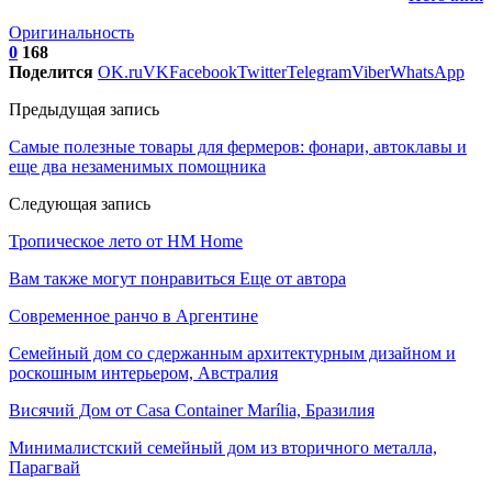
Оригинальность
0
168
Поделится
OK.ru
VK
Facebook
Twitter
Telegram
Viber
WhatsApp
Предыдущая запись
Самые полезные товары для фермеров: фонари, автоклавы и
еще два незаменимых помощника
Следующая запись
Тропическое лето от HM Home
Вам также могут понравиться
Еще от автора
Современное ранчо в Аргентине
Семейный дом со сдержанным архитектурным дизайном и
роскошным интерьером, Австралия
Висячий Дом от Casa Container Marília, Бразилия
Минималистский семейный дом из вторичного металла,
Парагвай